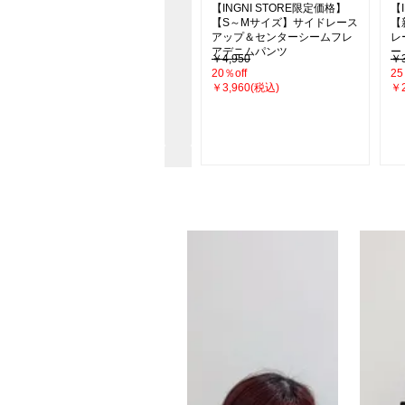
【新色追加】シアーティアー
【INGNI STORE限定価格】
【
ドスカート
【S～Mサイズ】サイドレース
【
アップ＆センターシームフレ
レ
アデニムパンツ
ー
￥4,290
￥4,950
￥3
26％off
20％off
25
￥3,190(税込)
￥3,960(税込)
￥2