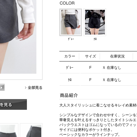
ｸﾞﾚｰ
ｸﾛ
カラー
サイズ
在庫状況
ｸﾞﾚｰ
F
Ｘ 在庫なし
ｸﾛ
F
Ｘ 在庫なし
大人スタイリッシュに着こなせるキレイめ素材
シンプルなデザインで合わせやすく、シーンを
華奢見えを叶えるすっきりとしたタイトシルエ
バックウエストはゴムになっているのでフィッ
サイドには便利なポケット付き。
ベーシックなカラーがラインナップ。