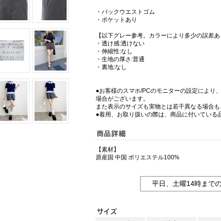
・バックウエストゴム
・ポケットあり
【以下グレー参考。カラーにより多少の誤差あ
・透け感:透けない
・伸縮性:なし
・生地の厚さ:普通
・裏地:なし
●お客様のスマホ/PCのモニターの設定により
場合がございます。
また表示のサイズも実物とは若干異なる場合も
●着用、お取り扱いの際は、商品に付いている
【素材】
原産国 中国 ポリエステル100%
平日、土曜14時まで