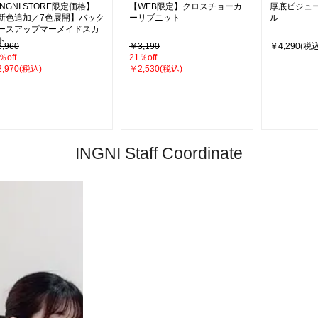
INGNI STORE限定価格】
【WEB限定】クロスチョーカ
厚底ビジュ
新色追加／7色展開】バック
ーリブニット
ル
ースアップマーメイドスカ
ト
,960
￥3,190
￥4,290(税込
％off
21％off
,970(税込)
￥2,530(税込)
INGNI Staff Coordinate