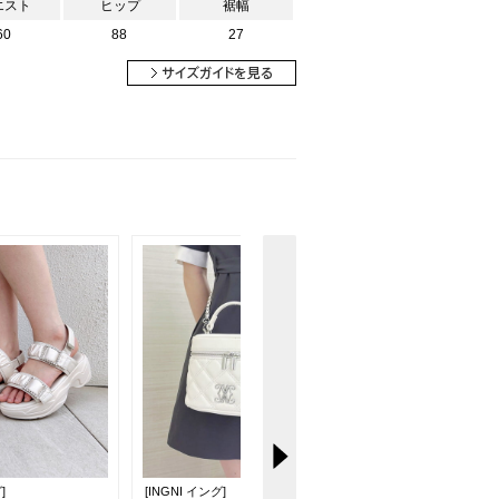
エスト
ヒップ
裾幅
60
88
27
]
[INGNI イング]
[INGNI イング]