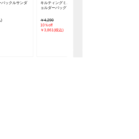
ーバックルサンダ
キルティングミニバニティシ
【SOELA】【8／10 
ョルダーバッグ
の限定価格】フリルデ
ウタイシャツ
)
￥4,290
￥6,490
10％off
44％off
￥3,861(税込)
￥3,630(税込)