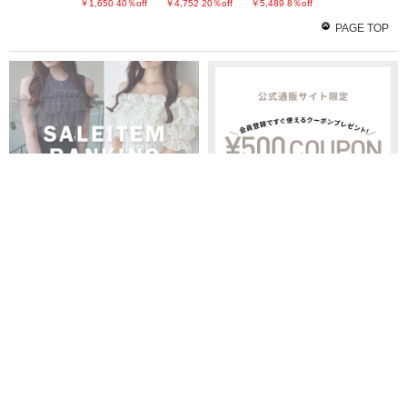
￥1,650
40％off
￥4,752
20％off
￥5,489
8％off
PAGE TOP