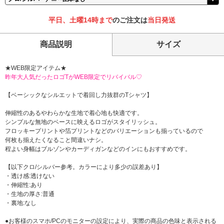
平日、土曜14時まで
のご注文は
当日発送
商品説明
サイズ
★WEB限定アイテム★
昨年大人気だったロゴTがWEB限定でリバイバル♡
【ベーシックなシルエットで着回し力抜群のTシャツ】
伸縮性のあるやわらかな生地で着心地も快適です。
シンプルな無地のベースに映えるロゴがスタイリッシュ。
フロッキープリントや箔プリントなどのバリエーションも揃っているので
何枚も揃えたくなること間違いナシ。
程よい身幅はブルゾンやカーディガンなどのインにもおすすめです。
【以下クロ/シルバー参考。カラーにより多少の誤差あり】
・透け感:透けない
・伸縮性:あり
・生地の厚さ:普通
・裏地:なし
●お客様のスマホ/PCのモニターの設定により、実際の商品の色味と表示される