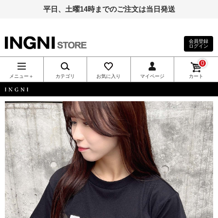
平日、土曜14時までのご注文は当日発送
会員登録
ログイン
INGNI（イン
0
グ）公式通
メニュー＋
カテゴリ
お気に入り
マイページ
カート
販｜INGNI
INGNI
STORE