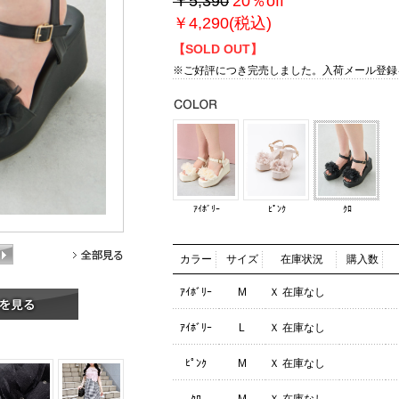
￥5,390
20％off
￥4,290(税込)
【SOLD OUT】
※ご好評につき完売しました。
入荷メール登録
ｱｲﾎﾞﾘｰ
ﾋﾟﾝｸ
ｸﾛ
カラー
サイズ
在庫状況
購入数
ｱｲﾎﾞﾘｰ
M
Ｘ 在庫なし
ｱｲﾎﾞﾘｰ
L
Ｘ 在庫なし
ﾋﾟﾝｸ
M
Ｘ 在庫なし