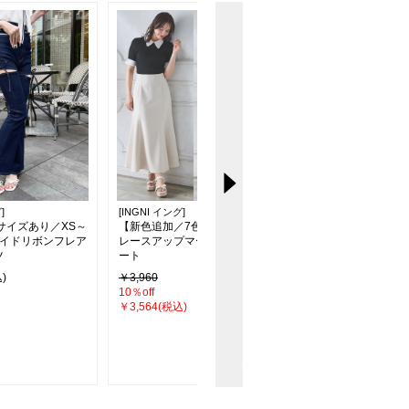
]
[INGNI イング]
[INGNI イング]
サイズあり／XS～
【新色追加／7色展開】バック
キルティングチェーン
サイドリボンフレア
レースアップマーメイドスカ
ンバッグ
ツ
ート
)
￥3,960
￥3,960
10％off
45％off
￥3,564(税込)
￥2,189(税込)