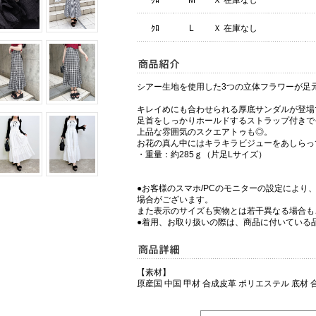
ｸﾛ
M
Ｘ 在庫なし
ｸﾛ
L
Ｘ 在庫なし
シアー生地を使用した3つの立体フラワーが足
キレイめにも合わせられる厚底サンダルが登場
足首をしっかりホールドするストラップ付きで
上品な雰囲気のスクエアトゥも◎。
お花の真ん中にはキラキラビジューをあしらっ
・重量：約285ｇ（片足Lサイズ）
●お客様のスマホ/PCのモニターの設定により
場合がございます。
また表示のサイズも実物とは若干異なる場合も
●着用、お取り扱いの際は、商品に付いている
【素材】
原産国 中国 甲材 合成皮革 ポリエステル 底材 