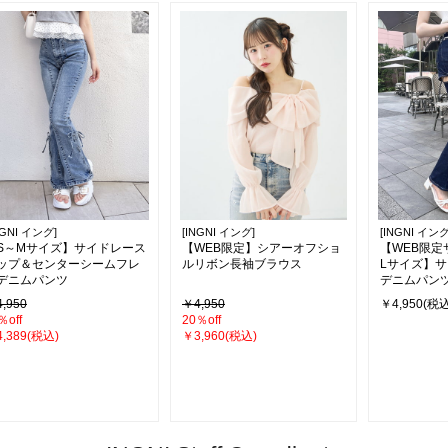
NGNI イング]
[INGNI イング]
[INGNI イング
S～Mサイズ】サイドレース
【WEB限定】シアーオフショ
【WEB限定
ップ＆センターシームフレ
ルリボン長袖ブラウス
Lサイズ】
デニムパンツ
デニムパン
,950
￥4,950
￥4,950(税込
％off
20％off
,389(税込)
￥3,960(税込)