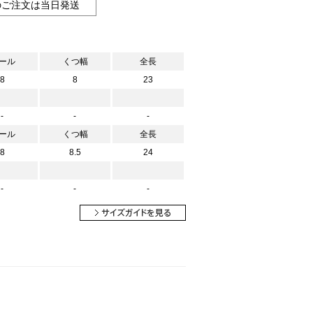
のご注文は当日発送
ール
くつ幅
全長
8
8
23
-
-
-
ール
くつ幅
全長
8
8.5
24
-
-
-