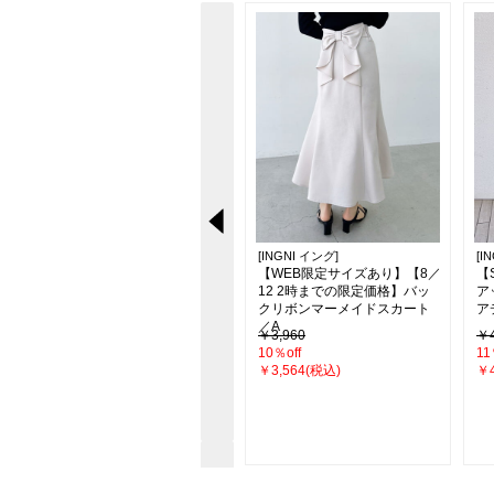
[INGNI イング]
[INGNI イング]
[I
【新色追加】シアーティアー
【WEB限定サイズあり】【8／
【
ドスカート
12 2時までの限定価格】バッ
ア
クリボンマーメイドスカート
ア
／A
￥4,290
￥3,960
￥4
26％off
10％off
11
￥3,190(税込)
￥3,564(税込)
￥4