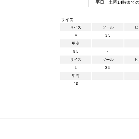
平日、土曜14時まで
サイズ
ソール
ヒ
M
3.5
甲高
9.5
-
サイズ
ソール
ヒ
L
3.5
甲高
10
-