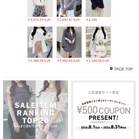
￥2,970
25％off
￥1,650
67％off
￥4,290
￥2,189
59％off
￥3,960
48％off
￥2,189
56％off
PAGE TOP