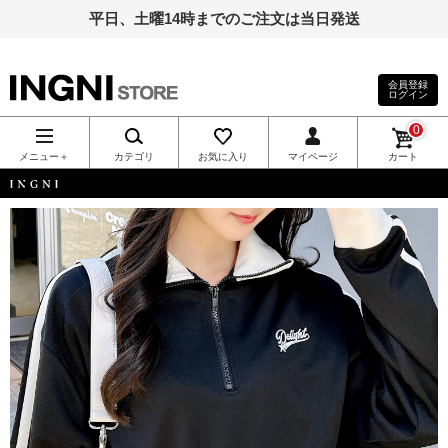
平日、土曜14時までのご注文は当日発送
会員登録
ログイン
INGNI（イン
0
グ）公式通
メニュー＋
カテゴリ
お気に入り
マイページ
カート
販｜INGNI
INGNI
STORE