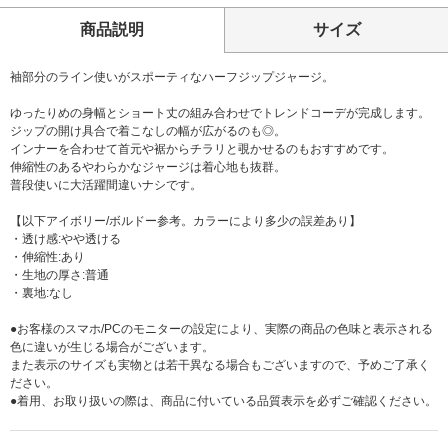
商品説明
サイズ
袖部分のライン使いがスポーティなハーフジップジャージ。
ゆったりめの身幅とショート丈の組み合わせでトレンドコーデが完成します。
ジップの開け具合で着こなしの幅が広がるのも◎。
インナーを合わせて首元や裾からチラリと覗かせるのもおすすめです。
伸縮性のあるやわらかなジャージは着心地も抜群。
普段使いに大活躍間違いナシです。
【以下アイボリー/ボルドー参考。カラーにより多少の誤差あり】
・透け感:やや透ける
・伸縮性:あり
・生地の厚さ:普通
・裏地:なし
●お客様のスマホ/PCのモニターの設定により、実際の商品の色味と表示される
色に違いが生じる場合がございます。
また表示のサイズも実物とは若干異なる場合もございますので、予めご了承く
ださい。
●着用、お取り扱いの際は、商品に付いている品質表示を必ずご確認ください。