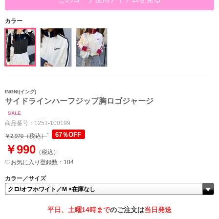
カラー
INGNI(イング)
サイドラインハーフジップ胸ロゴジャージ
SALE
商品番号：
1251-100199
67％OFF
（税込）
￥2,970
￥990
（税込）
♡お気に入り登録数：104
カラー／サイズ
平日、土曜14時まで
のご注文は
当日発送