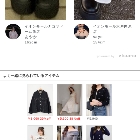
イオンモールナゴヤド
イオンモール水戸内原
ーム前店
店
あやか
sayo
162cm
154cm
powered by
よく一緒に見られているアイテム
￥3,960
39％off
￥5,390
38％off
￥5,940