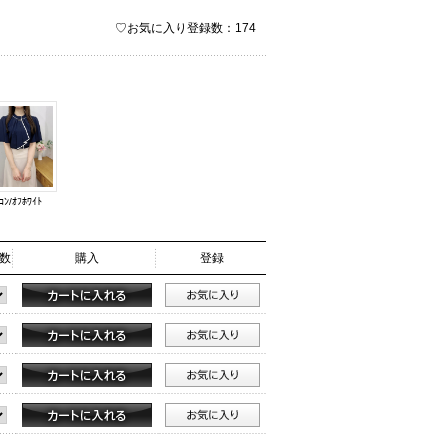
♡お気に入り登録数：174
ｺﾝ/ｵﾌﾎﾜｲﾄ
数
購入
登録