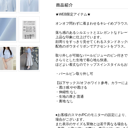
★WEB限定アイテム★
オンオフ問わずに着まわせるキレイめブラウス
落ち感のあるシルエットとエレガントなドレー
上品な印象に仕上げています。
顔周りをすっきり見せてくれるスタンドネック
配色のボウタイリボンでアクセントをプラス。
取り外しが可能なパールビジューのピン付きで
さらりとした生地で着心地も快適。
ほどよい着丈なのでトップスインスタイルもお
・パールピン取り外し可
【以下サックス/オフホワイト参考。カラーに
・透け感:やや透ける
・伸縮性:なし
・生地の厚さ:普通
・裏地:なし
●お客様のスマホ/PCのモニターの設定により
場合がございます。
また表示のサイズも実物とは若干異なる場合も