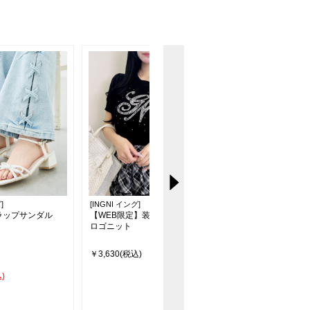
]
[INGNI イング]
[INGNI イング]
ラップサンダル
【WEB限定】装飾イニシャル
【SOELA】【INGNI 
ロゴニット
定価格】ビジュー付ペ
ドッキングニット
￥3,630(税込)
￥5,390
20％off
)
￥4,290(税込)