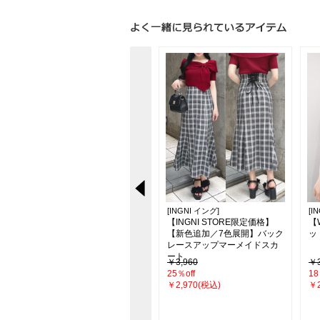
[INGNI イング]
[INGNI イング]
[I
【WEB限定サイズあり／XS～
【INGNI STORE限定価格】
【
Lサイズ】サイドリボンフレア
【新色追加／7色展開】バック
ッ
デニムパンツ
レースアップマーメイドスカ
ート
￥4,950(税込)
￥3,960
￥3
25％off
18
￥2,970(税込)
￥2