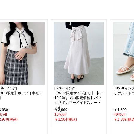
NGNI イング]
[INGNI イング]
[INGNI イング
WEB限定】ボウタイ半袖ニ
【WEB限定サイズあり】【8／
リボンスト
ト
12 2時までの限定価格】バッ
クリボンマーメイドスカート
／A
,630
￥3,960
￥4,290
％off
10％off
49％off
,970(税込)
￥3,564(税込)
￥2,189(税込