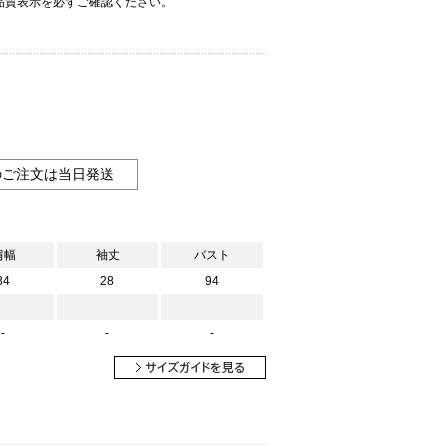
品質表示を必ずご確認ください。
のご注文は当日発送
肩幅
袖丈
バスト
34
28
94
-
-
-