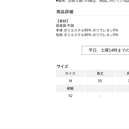
●着用、お取り扱いの際は、商品に付いている
【素材】
原産国 中国
本体 ポリエステル95% ポリウレタン5%
別布 ポリエステル95% ポリウレタン5%
平日、土曜14時まで
サイズ
着丈
M
55
裾幅
52
-