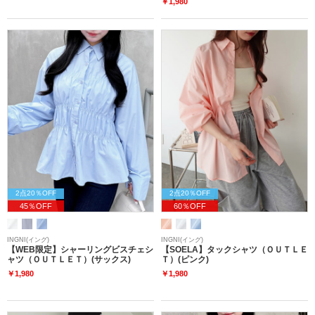
￥1,980
2点20％OFF
2点20％OFF
45％OFF
60％OFF
INGNI(イング)
INGNI(イング)
【WEB限定】シャーリングビスチェシ
【SOELA】タックシャツ（ＯＵＴＬＥ
ャツ（ＯＵＴＬＥＴ）(サックス)
Ｔ）(ピンク)
￥1,980
￥1,980