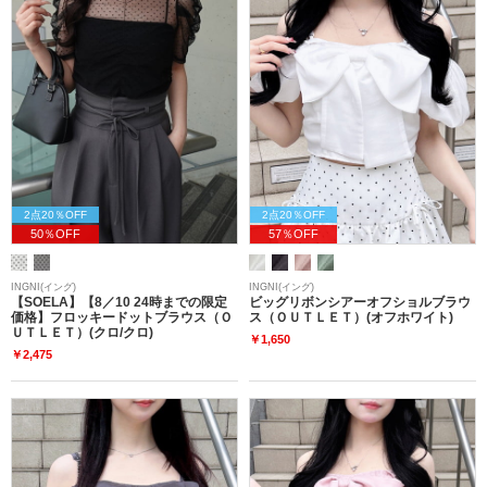
2点20％OFF
2点20％OFF
50％OFF
57％OFF
INGNI(イング)
INGNI(イング)
【SOELA】【8／10 24時までの限定
ビッグリボンシアーオフショルブラウ
価格】フロッキードットブラウス（Ｏ
ス（ＯＵＴＬＥＴ）(オフホワイト)
ＵＴＬＥＴ）(クロ/クロ)
￥1,650
￥2,475