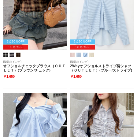
2点20％OFF
2点20％OFF
55％OFF
50％OFF
INGNI(イング)
INGNI(イング)
オフショルチェックブラウス（ＯＵＴ
2Wayオフショルストライプ柄シャツ
ＬＥＴ）(ブラウン/チェック)
（ＯＵＴＬＥＴ）(ブルー/ストライプ)
￥1,650
￥1,650