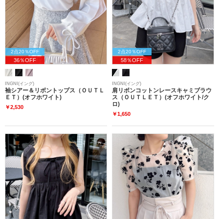
2点20％OFF
2点20％OFF
36％OFF
58％OFF
INGNI(イング)
INGNI(イング)
袖シアー＆リボントップス（ＯＵＴＬ
肩リボンコットンレースキャミブラウ
ＥＴ）(オフホワイト)
ス（ＯＵＴＬＥＴ）(オフホワイト/ク
ロ)
￥2,530
￥1,650