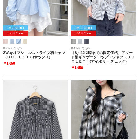
2点20％OFF
2点20％OFF
50％OFF
44％OFF
INGNI(イング)
INGNI(イング)
2Wayオフショルストライプ柄シャツ
【8／12 2時までの限定価格】アソー
（ＯＵＴＬＥＴ）(サックス)
ト柄ギャザークロップドシャツ（ＯＵ
ＴＬＥＴ）(アイボリー/チェック)
￥1,650
￥1,650