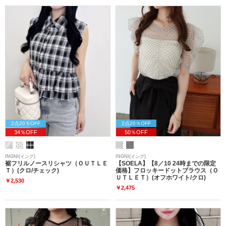
2点20％OFF
2点20％OFF
34％OFF
50％OFF
INGNI(イング)
INGNI(イング)
裾フリルノースリシャツ（ＯＵＴＬＥ
【SOELA】【8／10 24時までの限定
Ｔ）(クロ/チェック)
価格】フロッキードットブラウス（Ｏ
ＵＴＬＥＴ）(オフホワイト/クロ)
￥2,530
￥2,475