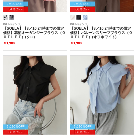
2点20％OFF
2点20％OFF
54％OFF
60％OFF
INGNI(イング)
INGNI(イング)
【SOELA】【8／10 24時までの限定
【SOELA】【8／10 24時までの限定
価格】花柄オーガンジーブラウス（Ｏ
価格】バルーンスリーブブラウス（Ｏ
ＵＴＬＥＴ）(クロ)
ＵＴＬＥＴ）(オフホワイト)
￥1,980
￥1,980
2点20％OFF
2点20％OFF
60％OFF
60％OFF