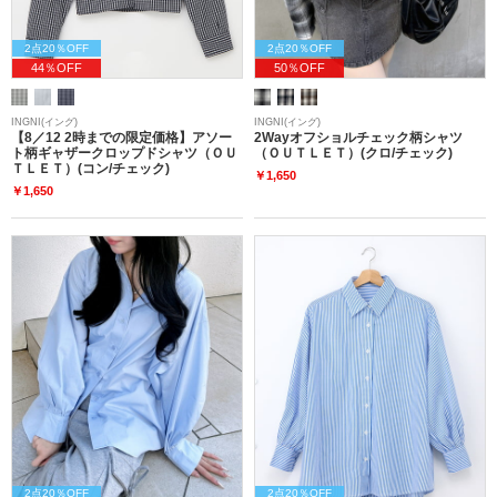
2点20％OFF
2点20％OFF
44％OFF
50％OFF
INGNI(イング)
INGNI(イング)
【8／12 2時までの限定価格】アソー
2Wayオフショルチェック柄シャツ
ト柄ギャザークロップドシャツ（ＯＵ
（ＯＵＴＬＥＴ）(クロ/チェック)
ＴＬＥＴ）(コン/チェック)
￥1,650
￥1,650
2点20％OFF
2点20％OFF