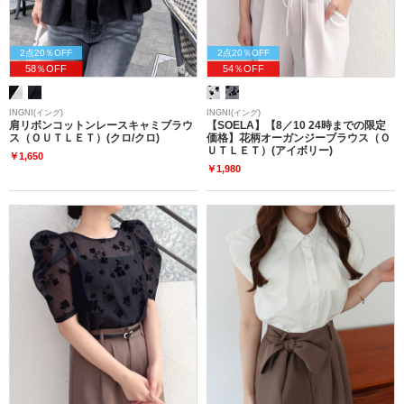
2点20％OFF
2点20％OFF
58％OFF
54％OFF
INGNI(イング)
INGNI(イング)
肩リボンコットンレースキャミブラウ
【SOELA】【8／10 24時までの限定
ス（ＯＵＴＬＥＴ）(クロ/クロ)
価格】花柄オーガンジーブラウス（Ｏ
ＵＴＬＥＴ）(アイボリー)
￥1,650
￥1,980