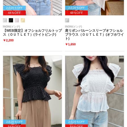
2点20％OFF
2点20％OFF
44％OFF
48％OFF
INGNI(イング)
INGNI(イング)
【WEB限定】オフショルフリルトップ
肩リボンバルーンスリーブオフショル
ス（ＯＵＴＬＥＴ）(ライトピンク)
ブラウス（ＯＵＴＬＥＴ）(オフホワイ
ト)
￥2,200
￥1,650
2点20％OFF
2点20％OFF
54％OFF
54％OFF