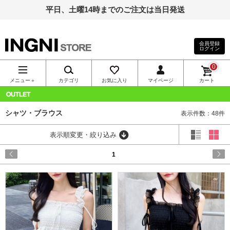
平日、土曜14時までのご注文は当日発送
会員登録
ログイン
INGNI（イン
0
グ）公式通
メニュー＋
カテゴリ
お気に入り
マイページ
カート
販｜INGNI
OUTLET
シャツ・ブラウス
表示件数：48件
STORE
表示順変更・絞り込み
1