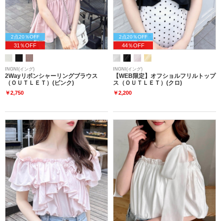
2点20％OFF
2点20％OFF
31％OFF
44％OFF
INGNI(イング)
INGNI(イング)
2Wayリボンシャーリングブラウス
【WEB限定】オフショルフリルトップ
（ＯＵＴＬＥＴ）(ピンク)
ス（ＯＵＴＬＥＴ）(クロ)
￥2,750
￥2,200