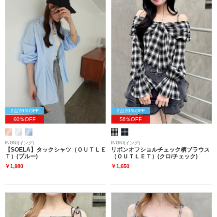
2点20％OFF
2点20％OFF
60％OFF
58％OFF
INGNI(イング)
INGNI(イング)
【SOELA】タックシャツ（ＯＵＴＬＥ
リボンオフショルチェック柄ブラウス
Ｔ）(ブルー)
（ＯＵＴＬＥＴ）(クロ/チェック)
￥1,980
￥1,650