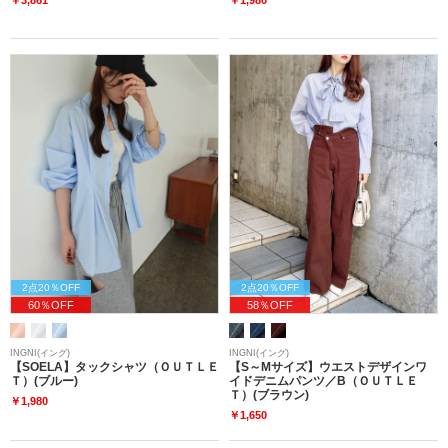
2点20％OFF
2点20％OFF
60％OFF
58％OFF
INGNI(イング)
INGNI(イング)
【SOELA】タックシャツ（ＯＵＴＬＥ
【S～Mサイズ】ウエストデザインワ
Ｔ）(ブルー)
イドデニムパンツ／B（ＯＵＴＬＥ
Ｔ）(ブラウン)
￥1,980
￥1,650