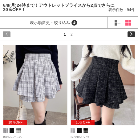
6/8(月)24時まで！アウトレットプライスから2点でさらに
20％OFF！
表示件数：94件
表示順変更・絞り込み
1
2
10％OFF
10％OFF
INGNI(イング)
INGNI(イング)