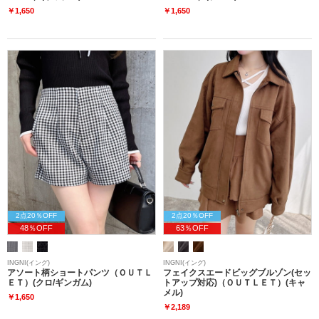
￥1,650
￥1,650
2点20％OFF
2点20％OFF
48％OFF
63％OFF
INGNI(イング)
INGNI(イング)
アソート柄ショートパンツ（ＯＵＴＬ
フェイクスエードビッグブルゾン(セッ
ＥＴ）(クロ/ギンガム)
トアップ対応)（ＯＵＴＬＥＴ）(キャ
メル)
￥1,650
￥2,189