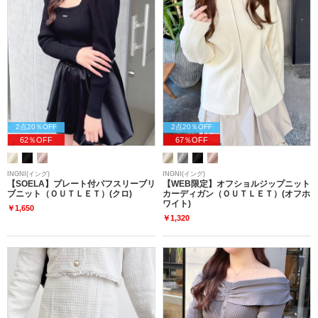
2点20％OFF
2点20％OFF
62％OFF
67％OFF
INGNI(イング)
INGNI(イング)
【SOELA】プレート付パフスリーブリ
【WEB限定】オフショルジップニット
ブニット（ＯＵＴＬＥＴ）(クロ)
カーディガン（ＯＵＴＬＥＴ）(オフホ
ワイト)
￥1,650
￥1,320