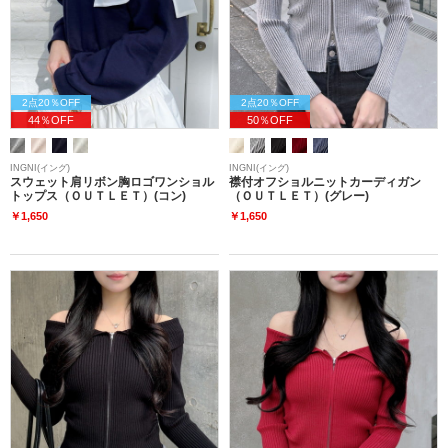
2点20％OFF
2点20％OFF
44％OFF
50％OFF
INGNI(イング)
INGNI(イング)
スウェット肩リボン胸ロゴワンショル
襟付オフショルニットカーディガン
トップス（ＯＵＴＬＥＴ）(コン)
（ＯＵＴＬＥＴ）(グレー)
￥1,650
￥1,650