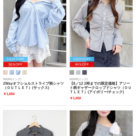
2点20％OFF
2点20％OFF
50％OFF
44％OFF
INGNI(イング)
INGNI(イング)
2Wayオフショルストライプ柄シャツ
【8／12 2時までの限定価格】アソー
（ＯＵＴＬＥＴ）(サックス)
ト柄ギャザークロップドシャツ（ＯＵ
ＴＬＥＴ）(アイボリー/チェック)
￥1,650
￥1,650