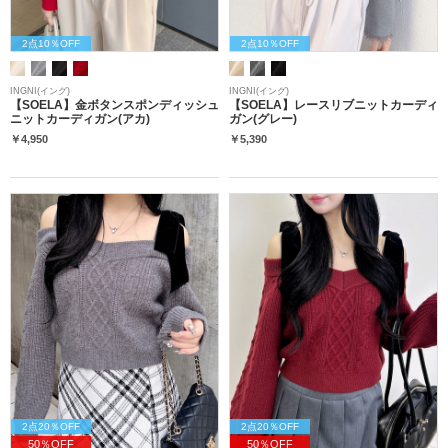
2点10％OFF
2点10％OFF
INGNI(イング)
INGNI(イング)
【SOELA】金ボタンスポンディッシュ
【SOELA】レースリブニットカーディ
ニットカーディガン(アカ)
ガン(グレー)
￥4,950
￥5,390
2点20％OFF
2点20％OFF
50％OFF
50％OFF