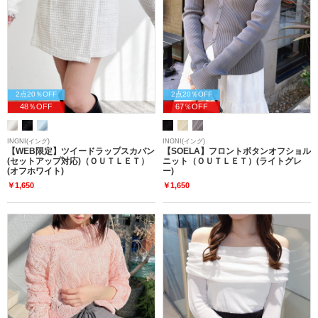
2点20％OFF
2点20％OFF
48％OFF
67％OFF
INGNI(イング)
INGNI(イング)
【WEB限定】ツイードラップスカパン
【SOELA】フロントボタンオフショル
(セットアップ対応)（ＯＵＴＬＥＴ）
ニット（ＯＵＴＬＥＴ）(ライトグレ
(オフホワイト)
ー)
￥1,650
￥1,650