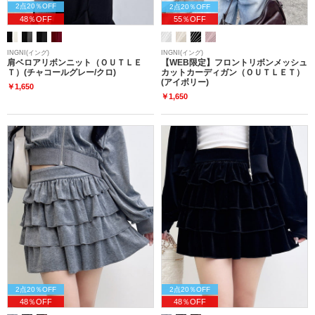
2点20％OFF
2点20％OFF
48％OFF
55％OFF
INGNI(イング)
INGNI(イング)
肩ベロアリボンニット（ＯＵＴＬＥ
【WEB限定】フロントリボンメッシュ
Ｔ）(チャコールグレー/クロ)
カットカーディガン（ＯＵＴＬＥＴ）
(アイボリー)
￥1,650
￥1,650
2点20％OFF
2点20％OFF
48％OFF
48％OFF