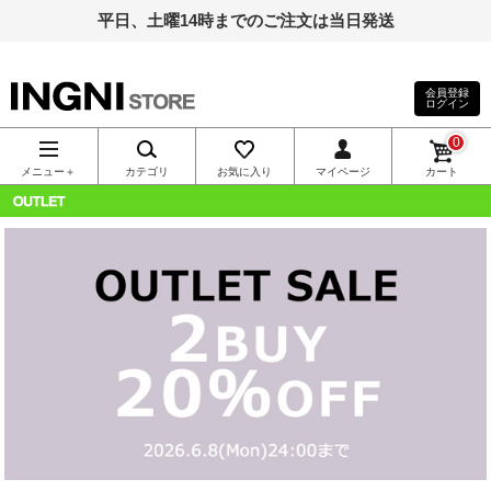
平日、土曜14時までのご注文は当日発送
会員登録
ログイン
INGNI（イン
0
グ）公式通
メニュー＋
カテゴリ
お気に入り
マイページ
カート
販｜INGNI
OUTLET
STORE