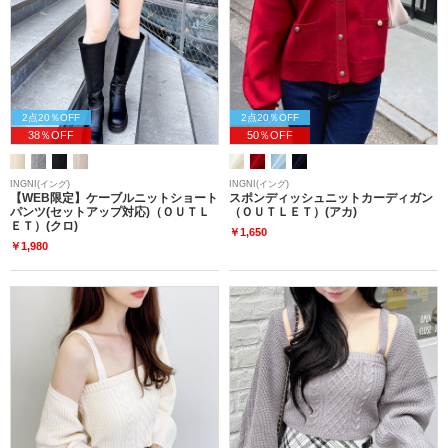
2点20％OFF
2点20％OFF
38％OFF
50％OFF
INGNI(イング)
INGNI(イング)
【WEB限定】ケーブルニットショート
スポンディッシュニットカーディガン
パンツ(セットアップ対応)（ＯＵＴＬ
（ＯＵＴＬＥＴ）(アカ)
ＥＴ）(クロ)
￥1,650
￥1,980