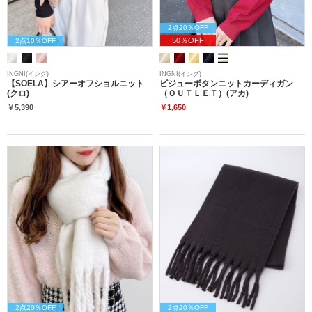
2点20％OFF
50％OFF
2点10％OFF
INGNI(イング)
INGNI(イング)
【SOELA】シアーオフショルニット
ビジューボタンニットカーディガン
(クロ)
（ＯＵＴＬＥＴ）(アカ)
￥5,390
￥1,650
2点20％OFF
2点20％OFF