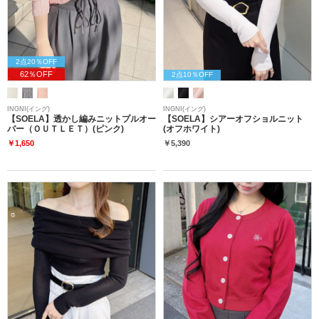
2点20％OFF
62％OFF
2点10％OFF
INGNI(イング)
INGNI(イング)
【SOELA】透かし編みニットプルオー
【SOELA】シアーオフショルニット
バー（ＯＵＴＬＥＴ）(ピンク)
(オフホワイト)
￥1,650
￥5,390