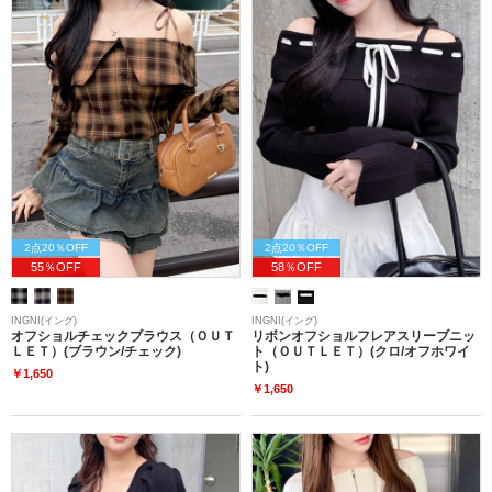
2点20％OFF
2点20％OFF
55％OFF
58％OFF
INGNI(イング)
INGNI(イング)
オフショルチェックブラウス（ＯＵＴ
リボンオフショルフレアスリーブニッ
ＬＥＴ）(ブラウン/チェック)
ト（ＯＵＴＬＥＴ）(クロ/オフホワイ
ト)
￥1,650
￥1,650