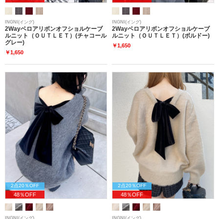
INGNI(イング)
INGNI(イング)
2Wayベロアリボンオフショルケーブ
2Wayベロアリボンオフショルケーブ
ルニット（ＯＵＴＬＥＴ）(チャコール
ルニット（ＯＵＴＬＥＴ）(ボルドー)
グレー)
￥1,650
￥1,650
2点20％OFF
2点20％OFF
48％OFF
48％OFF
INGNI(イング)
INGNI(イング)