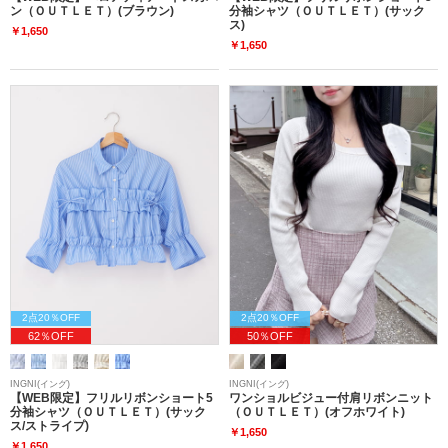
ン（ＯＵＴＬＥＴ）(ブラウン)
分袖シャツ（ＯＵＴＬＥＴ）(サック
ス)
￥1,650
￥1,650
2点20％OFF
2点20％OFF
62％OFF
50％OFF
INGNI(イング)
INGNI(イング)
【WEB限定】フリルリボンショート5
ワンショルビジュー付肩リボンニット
分袖シャツ（ＯＵＴＬＥＴ）(サック
（ＯＵＴＬＥＴ）(オフホワイト)
ス/ストライプ)
￥1,650
￥1,650