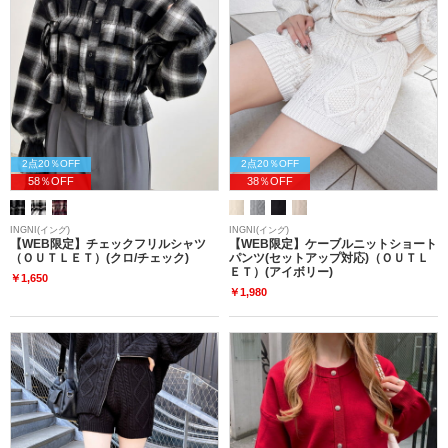
2点20％OFF
2点20％OFF
58％OFF
38％OFF
INGNI(イング)
INGNI(イング)
【WEB限定】チェックフリルシャツ
【WEB限定】ケーブルニットショート
（ＯＵＴＬＥＴ）(クロ/チェック)
パンツ(セットアップ対応)（ＯＵＴＬ
ＥＴ）(アイボリー)
￥1,650
￥1,980