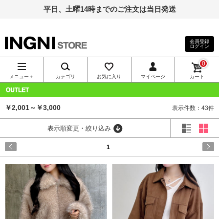
平日、土曜14時までのご注文は当日発送
会員登録
ログイン
INGNI（イン
0
グ）公式通
メニュー＋
カテゴリ
お気に入り
マイページ
カート
販｜INGNI
OUTLET
￥2,001～￥3,000
表示件数：43件
STORE
表示順変更・絞り込み
1