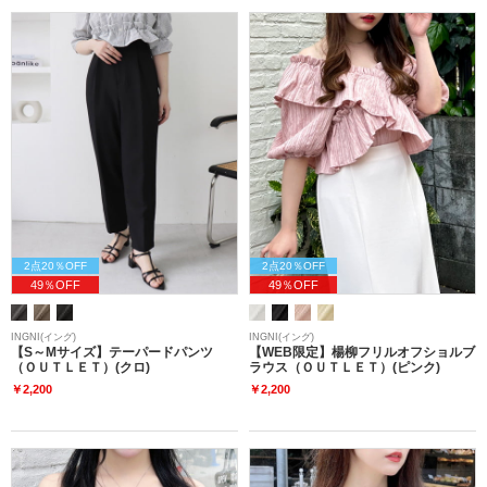
2点20％OFF
2点20％OFF
49％OFF
49％OFF
INGNI(イング)
INGNI(イング)
【S～Mサイズ】テーパードパンツ
【WEB限定】楊柳フリルオフショルブ
（ＯＵＴＬＥＴ）(クロ)
ラウス（ＯＵＴＬＥＴ）(ピンク)
￥2,200
￥2,200