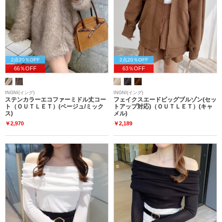
2点20％OFF
2点20％OFF
66％OFF
63％OFF
INGNI(イング)
INGNI(イング)
ステンカラーエコファーミドル丈コー
フェイクスエードビッグブルゾン(セッ
ト（ＯＵＴＬＥＴ）(ベージュ/ミック
トアップ対応)（ＯＵＴＬＥＴ）(キャ
ス)
メル)
￥2,970
￥2,189