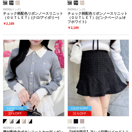
INGNI(イング)
INGNI(イング)
チェック柄配色リボンノースリニット
チェック柄配色リボンノースリニット
（ＯＵＴＬＥＴ）(クロ/アイボリー)
（ＯＵＴＬＥＴ）(ピンクベージュ/オ
フホワイト)
￥2,189
￥2,189
2点20％OFF
2点20％OFF
33％OFF
31％OFF
INGNI(イング)
INGNI(イング)
襟付配色金ボタンニットカーディガン
【WEB限定】アシメ切替ツイードミニ