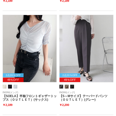
￥2,189
￥2,189
2点20％OFF
2点20％OFF
49％OFF
49％OFF
INGNI(イング)
INGNI(イング)
【SOELA】半袖フロントギャザートッ
【S～Mサイズ】テーパードパンツ
プス（ＯＵＴＬＥＴ）(サックス)
（ＯＵＴＬＥＴ）(グレー)
￥2,189
￥2,200