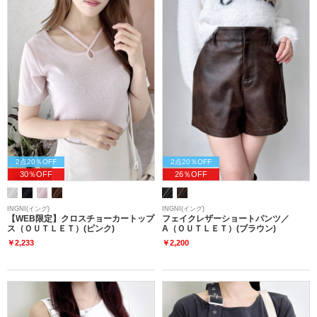
2点20％OFF
2点20％OFF
30％OFF
26％OFF
INGNI(イング)
INGNI(イング)
【WEB限定】クロスチョーカートップ
フェイクレザーショートパンツ／
ス（ＯＵＴＬＥＴ）(ピンク)
A（ＯＵＴＬＥＴ）(ブラウン)
￥2,233
￥2,200