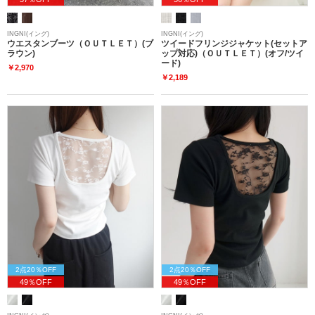
INGNI(イング)
INGNI(イング)
ウエスタンブーツ（ＯＵＴＬＥＴ）(ブ
ツイードフリンジジャケット(セットア
ラウン)
ップ対応)（ＯＵＴＬＥＴ）(オフ/ツイ
ード)
￥2,970
￥2,189
2点20％OFF
2点20％OFF
49％OFF
49％OFF