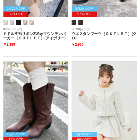
2点20％OFF
2点20％OFF
59％OFF
57％OFF
INGNI(イング)
INGNI(イング)
ミドル丈袖リボン2Wayマウンテンパ
ウエスタンブーツ（ＯＵＴＬＥＴ）(ク
ーカー（ＯＵＴＬＥＴ）(アイボリー)
ロ)
￥2,189
￥2,970
2点20％OFF
2点20％OFF
57％OFF
56％OFF