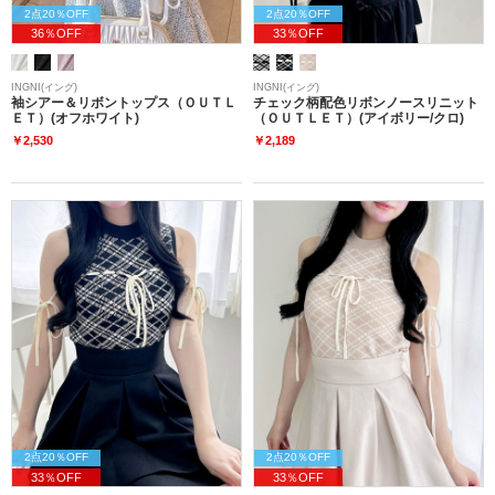
2点20％OFF
2点20％OFF
36％OFF
33％OFF
INGNI(イング)
INGNI(イング)
袖シアー＆リボントップス（ＯＵＴＬ
チェック柄配色リボンノースリニット
ＥＴ）(オフホワイト)
（ＯＵＴＬＥＴ）(アイボリー/クロ)
￥2,530
￥2,189
2点20％OFF
2点20％OFF
33％OFF
33％OFF