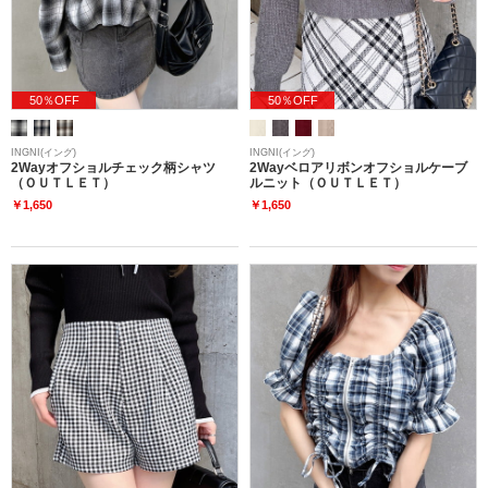
50％OFF
50％OFF
INGNI(イング)
INGNI(イング)
2Wayオフショルチェック柄シャツ
2Wayベロアリボンオフショルケーブ
（ＯＵＴＬＥＴ）
ルニット（ＯＵＴＬＥＴ）
￥1,650
￥1,650