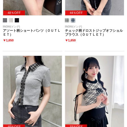
48％OFF
44％OFF
INGNI(イング)
INGNI(イング)
アソート柄ショートパンツ（ＯＵＴＬ
チェック柄ドロストジップオフショル
ＥＴ）
ブラウス（ＯＵＴＬＥＴ）
￥1,650
￥1,650
40％OFF
33％OFF