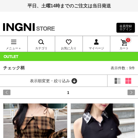
平日、土曜14時までのご注文は当日発送
会員登録
ログイン
INGNI（イン
0
グ）公式通
メニュー＋
カテゴリ
お気に入り
マイページ
カート
販｜INGNI
OUTLET
チェック柄
表示件数：9件
STORE
表示順変更・絞り込み
1