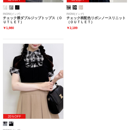
INGNI(イング)
INGNI(イング)
チェック襟ダブルジップトップス（Ｏ
チェック柄配色リボンノースリニット
ＵＴＬＥＴ）
（ＯＵＴＬＥＴ）
￥1,980
￥2,189
20％OFF