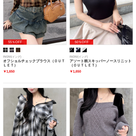
55％OFF
50％OFF
INGNI(イング)
INGNI(イング)
オフショルチェックブラウス（ＯＵＴ
アソート柄スキッパーノースリニット
ＬＥＴ）
（ＯＵＴＬＥＴ）
￥1,650
￥1,650