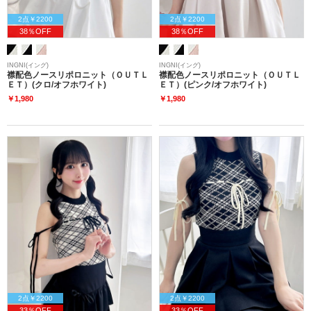
2点￥2200
2点￥2200
38％OFF
38％OFF
INGNI(イング)
INGNI(イング)
襟配色ノースリポロニット（ＯＵＴＬ
襟配色ノースリポロニット（ＯＵＴＬ
ＥＴ）(クロ/オフホワイト)
ＥＴ）(ピンク/オフホワイト)
￥1,980
￥1,980
2点￥2200
2点￥2200
33％OFF
33％OFF