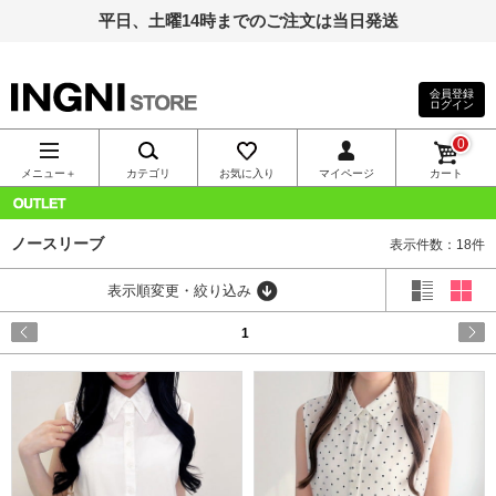
平日、土曜14時までのご注文は当日発送
会員登録
ログイン
INGNI（イン
0
グ）公式通
メニュー＋
カテゴリ
お気に入り
マイページ
カート
販｜INGNI
OUTLET
ノースリーブ
表示件数：18件
STORE
表示順変更・絞り込み
1