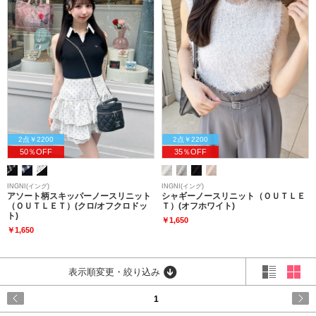
2点￥2200
2点￥2200
50％OFF
35％OFF
INGNI(イング)
INGNI(イング)
アソート柄スキッパーノースリニット
シャギーノースリニット（ＯＵＴＬＥ
（ＯＵＴＬＥＴ）(クロ/オフクロドッ
Ｔ）(オフホワイト)
ト)
￥1,650
￥1,650
表示順変更・絞り込み
1