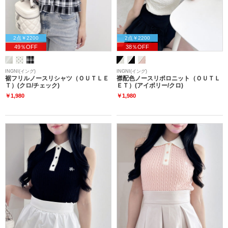
2点￥2200
2点￥2200
49％OFF
38％OFF
INGNI(イング)
INGNI(イング)
裾フリルノースリシャツ（ＯＵＴＬＥ
襟配色ノースリポロニット（ＯＵＴＬ
Ｔ）(クロ/チェック)
ＥＴ）(アイボリー/クロ)
￥1,980
￥1,980