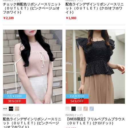
INGNI(イング)
INGNI(イング)
チェック柄配色リボンノースリニット
配色ラインデザインリボンノースリニ
（ＯＵＴＬＥＴ）(ピンクベージュ/オ
ット（ＯＵＴＬＥＴ）(クロ/オフホワ
フホワイト)
イト)
￥2,189
￥1,980
2点￥2200
2点￥2200
38％OFF
54％OFF
INGNI(イング)
INGNI(イング)
配色ラインデザインリボンノースリニ
【WEB限定】フリルペプラムブラウス
ット（ＯＵＴＬＥＴ）(ピンクベージ
（ＯＵＴＬＥＴ）(クロ/ドット)
ュ/オフホワイト)