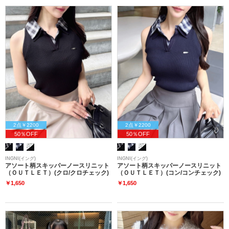
2点￥2200
2点￥2200
50％OFF
50％OFF
INGNI(イング)
INGNI(イング)
アソート柄スキッパーノースリニット
アソート柄スキッパーノースリニット
（ＯＵＴＬＥＴ）(クロ/クロチェック)
（ＯＵＴＬＥＴ）(コン/コンチェック)
￥1,650
￥1,650