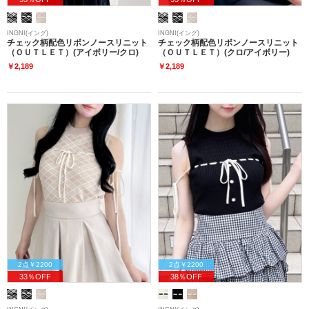
INGNI(イング)
INGNI(イング)
チェック柄配色リボンノースリニット
チェック柄配色リボンノースリニット
（ＯＵＴＬＥＴ）(アイボリー/クロ)
（ＯＵＴＬＥＴ）(クロ/アイボリー)
￥2,189
￥2,189
2点￥2200
2点￥2200
33％OFF
38％OFF