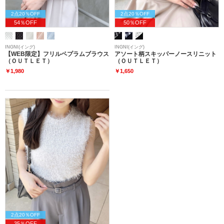
2点20％OFF
2点20％OFF
54％OFF
50％OFF
INGNI(イング)
INGNI(イング)
【WEB限定】フリルペプラムブラウス
アソート柄スキッパーノースリニット
（ＯＵＴＬＥＴ）
（ＯＵＴＬＥＴ）
￥1,980
￥1,650
2点20％OFF
35％OFF