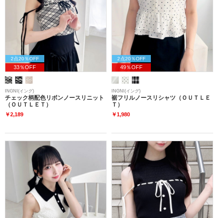
2点20％OFF
2点20％OFF
33％OFF
49％OFF
INGNI(イング)
INGNI(イング)
チェック柄配色リボンノースリニット
裾フリルノースリシャツ（ＯＵＴＬＥ
（ＯＵＴＬＥＴ）
Ｔ）
￥2,189
￥1,980