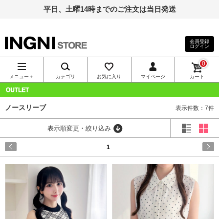
平日、土曜14時までのご注文は当日発送
会員登録
ログイン
INGNI（イン
0
グ）公式通
メニュー＋
カテゴリ
お気に入り
マイページ
カート
販｜INGNI
OUTLET
ノースリーブ
表示件数：7件
STORE
表示順変更・絞り込み
1