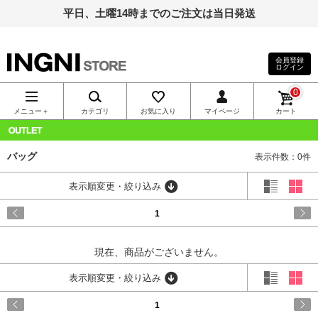
平日、土曜14時までのご注文は当日発送
会員登録
ログイン
INGNI（イン
0
グ）公式通
メニュー＋
カテゴリ
お気に入り
マイページ
カート
販｜INGNI
OUTLET
バッグ
表示件数：0件
STORE
表示順変更・絞り込み
1
現在、商品がございません。
表示順変更・絞り込み
1