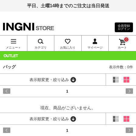
平日、土曜14時までのご注文は当日発送
会員登録
ログイン
INGNI（イン
0
グ）公式通
メニュー＋
カテゴリ
お気に入り
マイページ
カート
販｜INGNI
OUTLET
バッグ
表示件数：0件
STORE
表示順変更・絞り込み
1
現在、商品がございません。
表示順変更・絞り込み
1