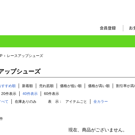
OP
レースアップシューズ
アップシューズ
おすすめ順
新着順
売れ筋順
価格が低い順
価格が高い順
割引率が高
20件表示
40件表示
60件表示
すべて
在庫ありのみ
表 示：
アイテムごと
全カラー
件
現在、商品がございません。