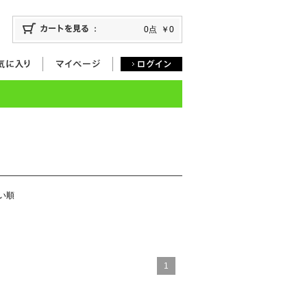
0点
￥0
い順
1