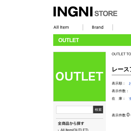
OUTLET T
レース
表示順：
表示件数：
在 庫：
0
表示件数
All Item(OUTLET)