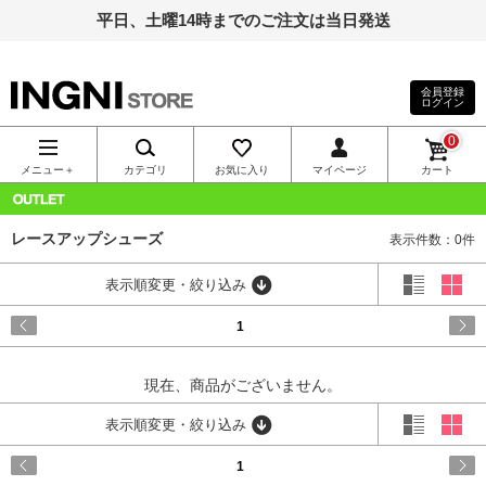
平日、土曜14時までのご注文は当日発送
会員登録
ログイン
INGNI（イン
0
グ）公式通
メニュー＋
カテゴリ
お気に入り
マイページ
カート
販｜INGNI
OUTLET
レースアップシューズ
表示件数：0件
STORE
表示順変更・絞り込み
1
現在、商品がございません。
表示順変更・絞り込み
1