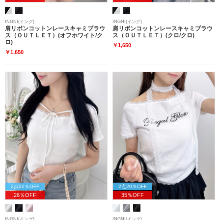
INGNI(イング)
INGNI(イング)
肩リボンコットンレースキャミブラウ
肩リボンコットンレースキャミブラウ
ス（ＯＵＴＬＥＴ）(オフホワイト/ク
ス（ＯＵＴＬＥＴ）(クロ/クロ)
ロ)
￥1,650
￥1,650
2点20％OFF
2点20％OFF
26％OFF
35％OFF
INGNI(イング)
INGNI(イング)