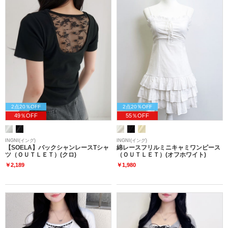
2点20％OFF
2点20％OFF
49％OFF
55％OFF
INGNI(イング)
INGNI(イング)
【SOELA】バックシャンレースTシャ
綿レースフリルミニキャミワンピース
ツ（ＯＵＴＬＥＴ）(クロ)
（ＯＵＴＬＥＴ）(オフホワイト)
￥2,189
￥1,980