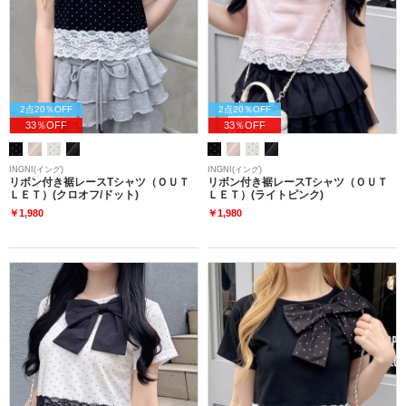
2点20％OFF
2点20％OFF
33％OFF
33％OFF
INGNI(イング)
INGNI(イング)
リボン付き裾レースTシャツ（ＯＵＴ
リボン付き裾レースTシャツ（ＯＵＴ
ＬＥＴ）(クロオフ/ドット)
ＬＥＴ）(ライトピンク)
￥1,980
￥1,980