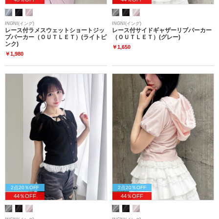
INGNI(イング)
INGNI(イング)
レース付ラメスウェットショートジッ
レース付サイドギャザーリブパーカー
プパーカー（ＯＵＴＬＥＴ）(ライトピ
（ＯＵＴＬＥＴ）(グレー)
ンク)
￥1,650
￥1,980
2点20％OFF
2点20％OFF
44％OFF
44％OFF