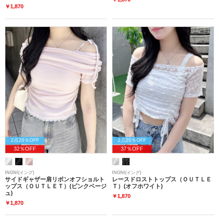
￥1,870
2点20％OFF
2点20％OFF
32％OFF
37％OFF
INGNI(イング)
INGNI(イング)
サイドギャザー肩リボンオフショルト
レースドロストトップス（ＯＵＴＬＥ
ップス（ＯＵＴＬＥＴ）(ピンクベージ
Ｔ）(オフホワイト)
ュ)
￥1,870
￥1,870