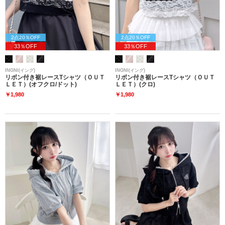
2点20％OFF
2点20％OFF
33％OFF
33％OFF
INGNI(イング)
INGNI(イング)
リボン付き裾レースTシャツ（ＯＵＴ
リボン付き裾レースTシャツ（ＯＵＴ
ＬＥＴ）(オフクロ/ドット)
ＬＥＴ）(クロ)
￥1,980
￥1,980