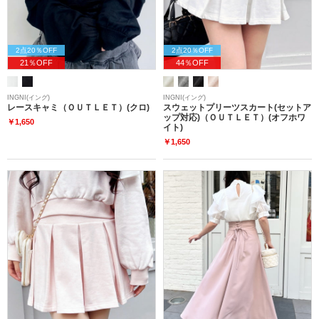
2点20％OFF
2点20％OFF
21％OFF
44％OFF
INGNI(イング)
INGNI(イング)
レースキャミ（ＯＵＴＬＥＴ）(クロ)
スウェットプリーツスカート(セットア
ップ対応)（ＯＵＴＬＥＴ）(オフホワ
￥1,650
イト)
￥1,650