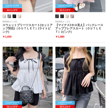
2点20％OFF
2点20％OFF
44％OFF
50％OFF
INGNI(イング)
INGNI(イング)
スウェットプリーツスカート(セットア
【マイナス3キロ見え】バックレース
ップ対応)（ＯＵＴＬＥＴ）(ライトピ
アップフレアスカート（ＯＵＴＬＥ
ンク)
Ｔ）(ピンク)
￥1,650
￥1,980
2点20％OFF
2点20％OFF
58％OFF
58％OFF