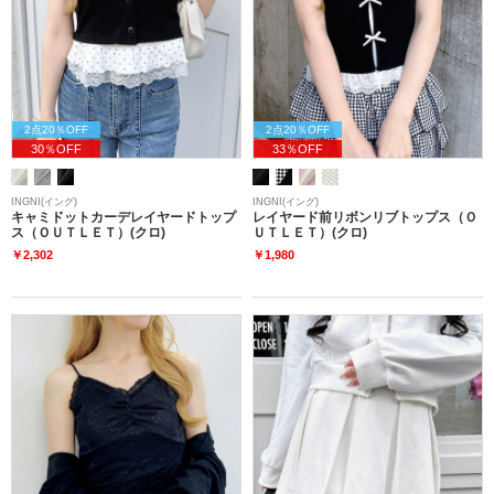
2点20％OFF
2点20％OFF
30％OFF
33％OFF
INGNI(イング)
INGNI(イング)
キャミドットカーデレイヤードトップ
レイヤード前リボンリブトップス（Ｏ
ス（ＯＵＴＬＥＴ）(クロ)
ＵＴＬＥＴ）(クロ)
￥2,302
￥1,980