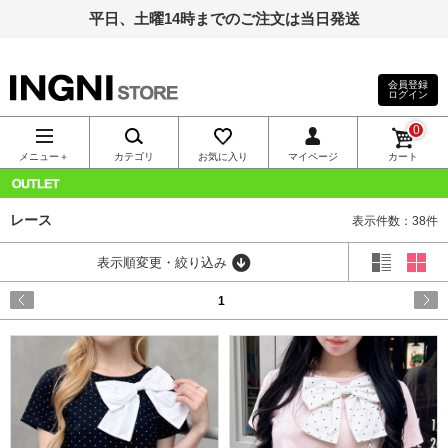
平日、土曜14時までのご注文は当日発送
会員登録
ログイン
INGNI（イン
0
グ）公式通
メニュー＋
カテゴリ
お気に入り
マイページ
カート
販｜INGNI
OUTLET
レース
表示件数：38件
STORE
表示順変更・絞り込み
1