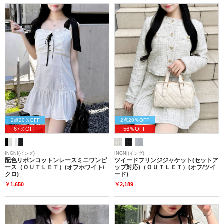
2点20％OFF
2点20％OFF
67％OFF
56％OFF
INGNI(イング)
INGNI(イング)
配色リボンコットンレースミニワンピ
ツイードフリンジジャケット(セットア
ース（ＯＵＴＬＥＴ）(オフホワイト/
ップ対応)（ＯＵＴＬＥＴ）(オフ/ツイ
クロ)
ード)
￥1,650
￥2,189