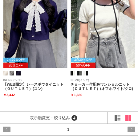
2点20％OFF
2点20％OFF
20％OFF
50％OFF
INGNI(イング)
INGNI(イング)
【WEB限定】レースボウタイニット
チョーカー付配色ワンショルニット
（ＯＵＴＬＥＴ）(コン)
（ＯＵＴＬＥＴ）(オフホワイト/クロ)
￥3,432
￥1,650
表示順変更・絞り込み
1