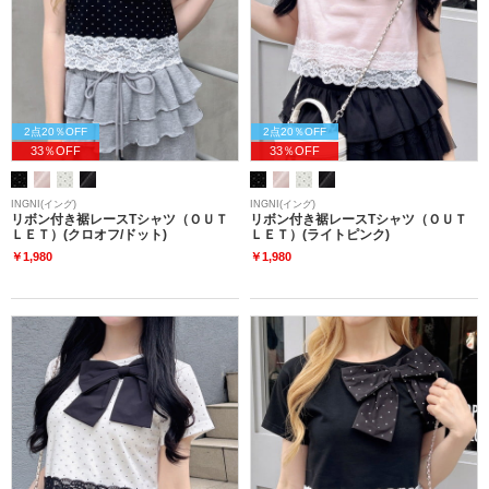
2点20％OFF
2点20％OFF
33％OFF
33％OFF
INGNI(イング)
INGNI(イング)
リボン付き裾レースTシャツ（ＯＵＴ
リボン付き裾レースTシャツ（ＯＵＴ
ＬＥＴ）(クロオフ/ドット)
ＬＥＴ）(ライトピンク)
￥1,980
￥1,980