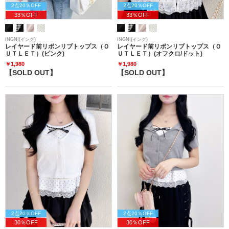
2点20％OFF
2点20％OFF
33％OFF
33％OFF
INGNI(イング)
INGNI(イング)
レイヤード前リボンリブトップス（Ｏ
レイヤード前リボンリブトップス（Ｏ
ＵＴＬＥＴ）(ピンク)
ＵＴＬＥＴ）(オフクロ/ドット)
￥1,980
￥1,980
【SOLD OUT】
【SOLD OUT】
2点20％OFF
2点20％OFF
30％OFF
30％OFF