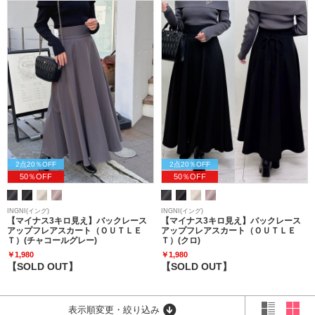
2点20％OFF
2点20％OFF
50％OFF
50％OFF
INGNI(イング)
INGNI(イング)
【マイナス3キロ見え】バックレース
【マイナス3キロ見え】バックレース
アップフレアスカート（ＯＵＴＬＥ
アップフレアスカート（ＯＵＴＬＥ
Ｔ）(チャコールグレー)
Ｔ）(クロ)
￥1,980
￥1,980
【SOLD OUT】
【SOLD OUT】
表示順変更・絞り込み