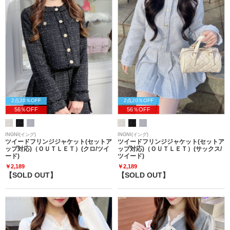
2点20％OFF
2点20％OFF
56％OFF
56％OFF
INGNI(イング)
INGNI(イング)
ツイードフリンジジャケット(セットア
ツイードフリンジジャケット(セットア
ップ対応)（ＯＵＴＬＥＴ）(クロ/ツイ
ップ対応)（ＯＵＴＬＥＴ）(サックス/
ード)
ツイード)
￥2,189
￥2,189
【SOLD OUT】
【SOLD OUT】