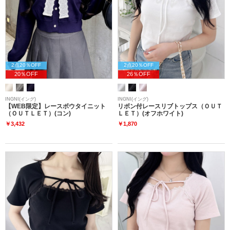
2点20％OFF
2点20％OFF
20％OFF
26％OFF
INGNI(イング)
INGNI(イング)
【WEB限定】レースボウタイニット
リボン付レースリブトップス（ＯＵＴ
（ＯＵＴＬＥＴ）(コン)
ＬＥＴ）(オフホワイト)
￥3,432
￥1,870