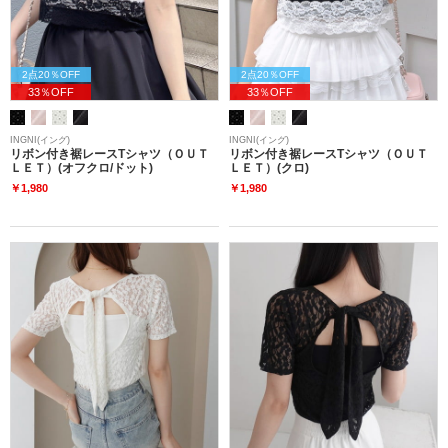
2点20％OFF
2点20％OFF
33％OFF
33％OFF
INGNI(イング)
INGNI(イング)
リボン付き裾レースTシャツ（ＯＵＴ
リボン付き裾レースTシャツ（ＯＵＴ
ＬＥＴ）(オフクロ/ドット)
ＬＥＴ）(クロ)
￥1,980
￥1,980