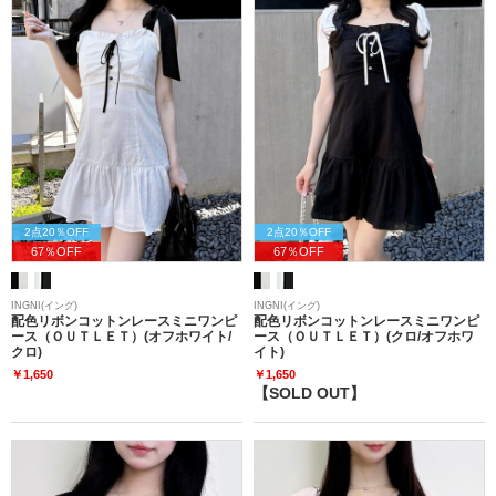
2点20％OFF
2点20％OFF
67％OFF
67％OFF
INGNI(イング)
INGNI(イング)
配色リボンコットンレースミニワンピ
配色リボンコットンレースミニワンピ
ース（ＯＵＴＬＥＴ）(オフホワイト/
ース（ＯＵＴＬＥＴ）(クロ/オフホワ
クロ)
イト)
￥1,650
￥1,650
【SOLD OUT】