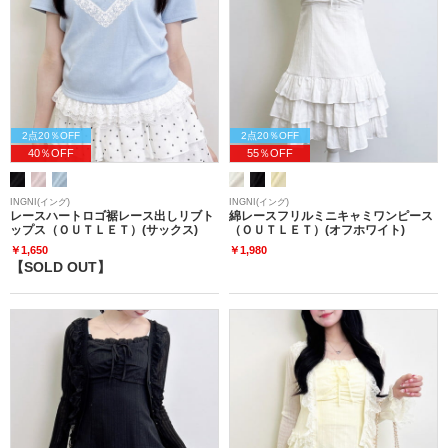
2点20％OFF
2点20％OFF
40％OFF
55％OFF
INGNI(イング)
INGNI(イング)
レースハートロゴ裾レース出しリブト
綿レースフリルミニキャミワンピース
ップス（ＯＵＴＬＥＴ）(サックス)
（ＯＵＴＬＥＴ）(オフホワイト)
￥1,650
￥1,980
【SOLD OUT】