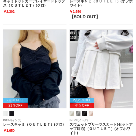
キャミドットカーデレイヤードトップ
レースキャミ（ＯＵＴＬＥＴ）(オフホ
ス（ＯＵＴＬＥＴ）(クロ)
ワイト)
￥2,302
￥1,650
【SOLD OUT】
2点20％OFF
2点20％OFF
21％OFF
44％OFF
INGNI(イング)
INGNI(イング)
レースキャミ（ＯＵＴＬＥＴ）(クロ)
スウェットプリーツスカート(セットア
ップ対応)（ＯＵＴＬＥＴ）(オフホワ
￥1,650
イト)