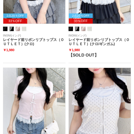
2点20％OFF
2点20％OFF
33％OFF
33％OFF
INGNI(イング)
INGNI(イング)
レイヤード前リボンリブトップス（Ｏ
レイヤード前リボンリブトップス（Ｏ
ＵＴＬＥＴ）(クロ)
ＵＴＬＥＴ）(クロ/ギンガム)
￥1,980
￥1,980
【SOLD OUT】