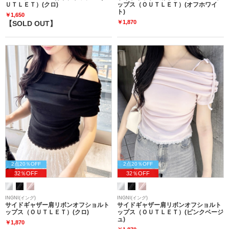
ＵＴＬＥＴ）(クロ)
ップス（ＯＵＴＬＥＴ）(オフホワイ
ト)
￥1,650
￥1,870
【SOLD OUT】
2点20％OFF
2点20％OFF
32％OFF
32％OFF
INGNI(イング)
INGNI(イング)
サイドギャザー肩リボンオフショルト
サイドギャザー肩リボンオフショルト
ップス（ＯＵＴＬＥＴ）(クロ)
ップス（ＯＵＴＬＥＴ）(ピンクベージ
ュ)
￥1,870