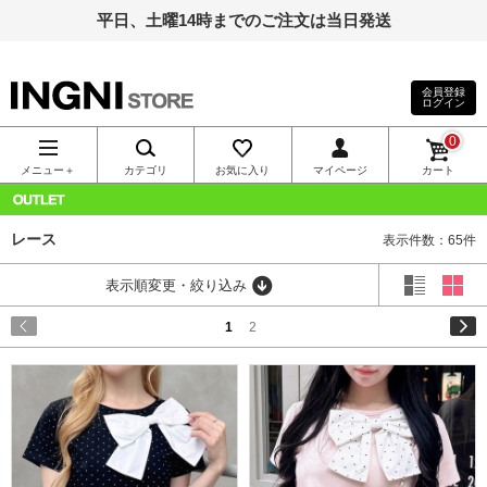
平日、土曜14時までのご注文は当日発送
会員登録
ログイン
INGNI（イン
0
グ）公式通
メニュー＋
カテゴリ
お気に入り
マイページ
カート
販｜INGNI
OUTLET
レース
表示件数：65件
STORE
表示順変更・絞り込み
1
2