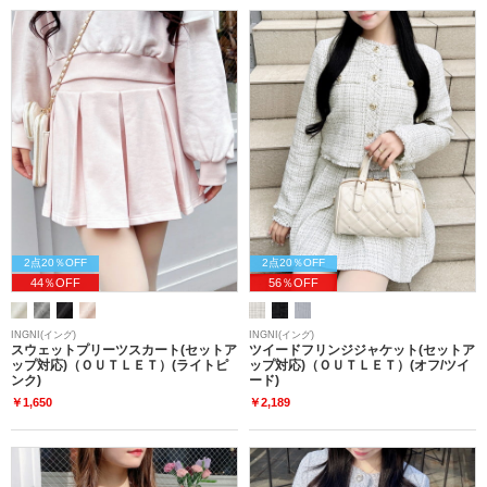
2点20％OFF
2点20％OFF
44％OFF
56％OFF
INGNI(イング)
INGNI(イング)
スウェットプリーツスカート(セットア
ツイードフリンジジャケット(セットア
ップ対応)（ＯＵＴＬＥＴ）(ライトピ
ップ対応)（ＯＵＴＬＥＴ）(オフ/ツイ
ンク)
ード)
￥1,650
￥2,189