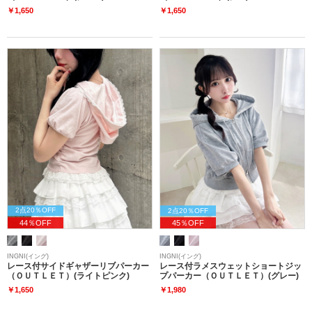
￥1,650
￥1,650
2点20％OFF
2点20％OFF
44％OFF
45％OFF
INGNI(イング)
INGNI(イング)
レース付サイドギャザーリブパーカー
レース付ラメスウェットショートジッ
（ＯＵＴＬＥＴ）(ライトピンク)
プパーカー（ＯＵＴＬＥＴ）(グレー)
￥1,650
￥1,980