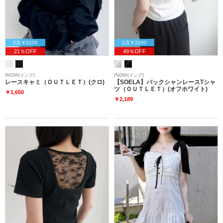
2点￥2200
2点￥2200
21％OFF
49％OFF
INGNI(イング)
INGNI(イング)
レースキャミ（ＯＵＴＬＥＴ）(クロ)
【SOELA】バックシャンレースTシャ
ツ（ＯＵＴＬＥＴ）(オフホワイト)
￥1,650
￥2,189