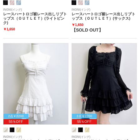
INGNI(イング)
INGNI(イング)
レースハートロゴ裾レース出しリブト
レースハートロゴ裾レース出しリブト
ップス（ＯＵＴＬＥＴ）(ライトピン
ップス（ＯＵＴＬＥＴ）(サックス)
ク)
￥1,650
￥1,650
【SOLD OUT】
2点￥2200
2点￥2200
55％OFF
55％OFF
INGNI(イング)
INGNI(イング)