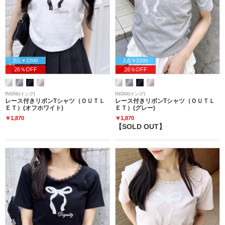
2点￥2200
2点￥2200
26％OFF
26％OFF
INGNI(イング)
INGNI(イング)
レース付きリボンTシャツ（ＯＵＴＬ
レース付きリボンTシャツ（ＯＵＴＬ
ＥＴ）(オフホワイト)
ＥＴ）(グレー)
￥1,870
￥1,870
【SOLD OUT】