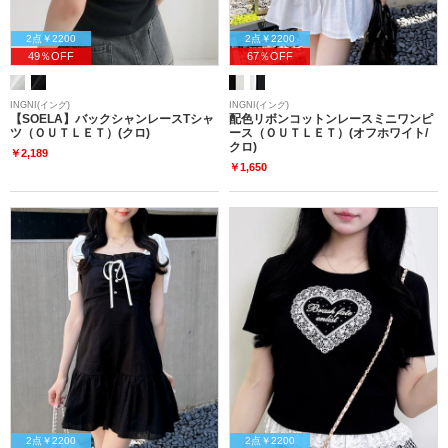
2点￥2200
2点￥2200
49％OFF
67％OFF
INGNI(イング)
INGNI(イング)
【SOELA】バックシャンレースTシャ
配色リボンコットンレースミニワンピ
ツ（ＯＵＴＬＥＴ）(クロ)
ース（ＯＵＴＬＥＴ）(オフホワイト/
クロ)
￥2,189
￥1,650
2点￥2200
2点￥2200