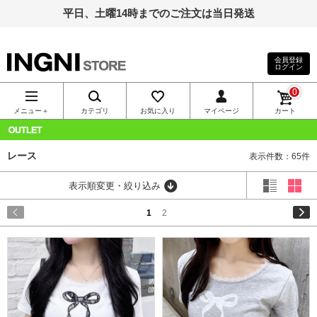
平日、土曜14時までのご注文は当日発送
会員登録
ログイン
INGNI（イン
0
グ）公式通
メニュー＋
カテゴリ
お気に入り
マイページ
カート
販｜INGNI
OUTLET
レース
表示件数：65件
STORE
表示順変更・絞り込み
1
2