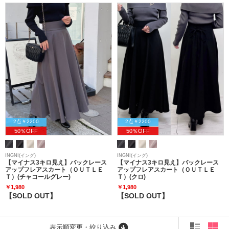
2点￥2200
2点￥2200
50％OFF
50％OFF
INGNI(イング)
INGNI(イング)
【マイナス3キロ見え】バックレース
【マイナス3キロ見え】バックレース
アップフレアスカート（ＯＵＴＬＥ
アップフレアスカート（ＯＵＴＬＥ
Ｔ）(チャコールグレー)
Ｔ）(クロ)
￥1,980
￥1,980
【SOLD OUT】
【SOLD OUT】
表示順変更・絞り込み