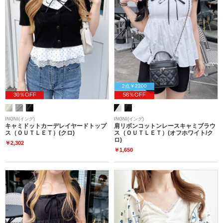
2点￥2200
30％OFF
58％OFF
INGNI(イング)
INGNI(イング)
キャミドットカーデレイヤードトップ
肩リボンコットンレースキャミブラウ
ス（ＯＵＴＬＥＴ）(クロ)
ス（ＯＵＴＬＥＴ）(オフホワイト/ク
ロ)
￥2,302
￥1,650