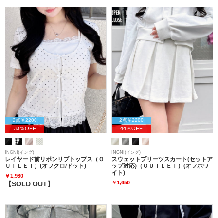
2点￥2200
2点￥2200
33％OFF
44％OFF
INGNI(イング)
INGNI(イング)
レイヤード前リボンリブトップス（Ｏ
スウェットプリーツスカート(セットア
ＵＴＬＥＴ）(オフクロ/ドット)
ップ対応)（ＯＵＴＬＥＴ）(オフホワ
イト)
￥1,980
￥1,650
【SOLD OUT】