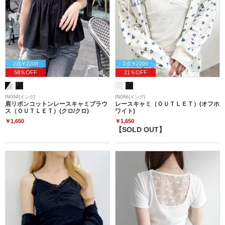
2点￥2200
2点￥2200
58％OFF
21％OFF
INGNI(イング)
INGNI(イング)
肩リボンコットンレースキャミブラウ
レースキャミ（ＯＵＴＬＥＴ）(オフホ
ス（ＯＵＴＬＥＴ）(クロ/クロ)
ワイト)
￥1,650
￥1,650
【SOLD OUT】