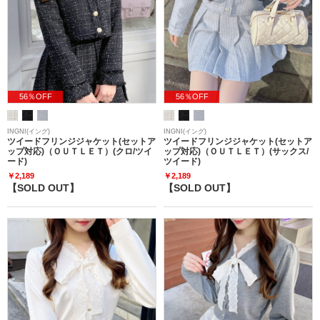
56％OFF
56％OFF
INGNI(イング)
INGNI(イング)
ツイードフリンジジャケット(セットア
ツイードフリンジジャケット(セットア
ップ対応)（ＯＵＴＬＥＴ）(クロ/ツイ
ップ対応)（ＯＵＴＬＥＴ）(サックス/
ード)
ツイード)
￥2,189
￥2,189
【SOLD OUT】
【SOLD OUT】