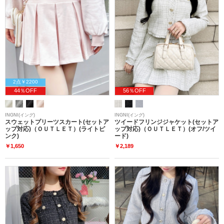
2点￥2200
44％OFF
56％OFF
INGNI(イング)
INGNI(イング)
スウェットプリーツスカート(セットア
ツイードフリンジジャケット(セットア
ップ対応)（ＯＵＴＬＥＴ）(ライトピ
ップ対応)（ＯＵＴＬＥＴ）(オフ/ツイ
ンク)
ード)
￥1,650
￥2,189