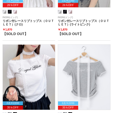
2点￥2200
2点￥2200
26％OFF
26％OFF
INGNI(イング)
INGNI(イング)
リボン付レースリブトップス（ＯＵＴ
リボン付レースリブトップス（ＯＵＴ
ＬＥＴ）(クロ)
ＬＥＴ）(ライトピンク)
￥1,870
￥1,870
【SOLD OUT】
【SOLD OUT】
2点￥2200
2点￥2200
35％OFF
35％OFF