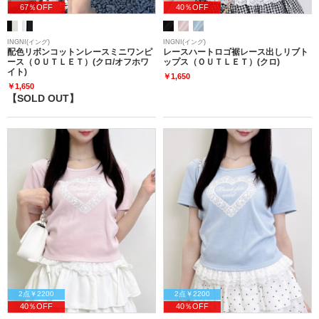
67％OFF
40％OFF
INGNI(イング)
INGNI(イング)
配色リボンコットンレースミニワンピ
レースハートロゴ裾レース出しリブト
ース（ＯＵＴＬＥＴ）(クロ/オフホワ
ップス（ＯＵＴＬＥＴ）(クロ)
イト)
￥1,650
￥1,650
【SOLD OUT】
2点￥2200
2点￥2200
40％OFF
40％OFF