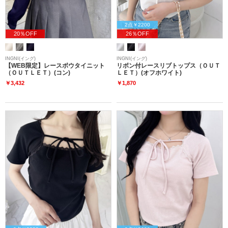
2点￥2200
20％OFF
26％OFF
INGNI(イング)
INGNI(イング)
【WEB限定】レースボウタイニット
リボン付レースリブトップス（ＯＵＴ
（ＯＵＴＬＥＴ）(コン)
ＬＥＴ）(オフホワイト)
￥3,432
￥1,870