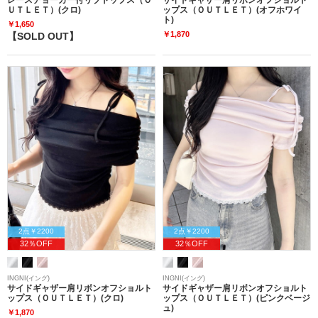
ＵＴＬＥＴ）(クロ)
ップス（ＯＵＴＬＥＴ）(オフホワイ
ト)
￥1,650
￥1,870
【SOLD OUT】
2点￥2200
2点￥2200
32％OFF
32％OFF
INGNI(イング)
INGNI(イング)
サイドギャザー肩リボンオフショルト
サイドギャザー肩リボンオフショルト
ップス（ＯＵＴＬＥＴ）(クロ)
ップス（ＯＵＴＬＥＴ）(ピンクベージ
ュ)
￥1,870