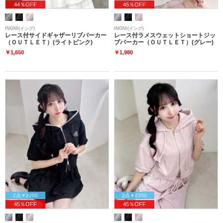
44％OFF
45％OFF
INGNI(イング)
INGNI(イング)
レース付サイドギャザーリブパーカー
レース付ラメスウェットショートジッ
（ＯＵＴＬＥＴ）(ライトピンク)
プパーカー（ＯＵＴＬＥＴ）(グレー)
￥1,650
￥1,980
2点￥2200
2点￥2200
45％OFF
45％OFF