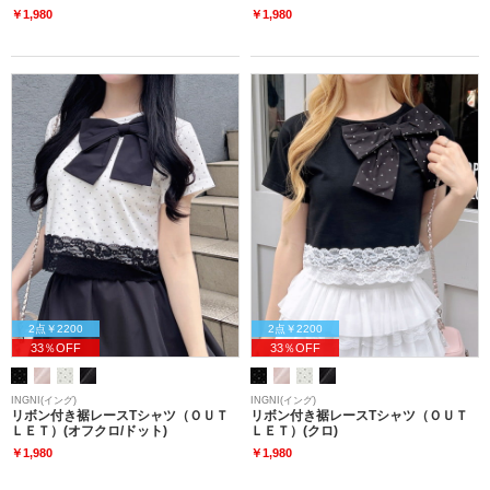
￥1,980
￥1,980
2点￥2200
2点￥2200
33％OFF
33％OFF
INGNI(イング)
INGNI(イング)
リボン付き裾レースTシャツ（ＯＵＴ
リボン付き裾レースTシャツ（ＯＵＴ
ＬＥＴ）(オフクロ/ドット)
ＬＥＴ）(クロ)
￥1,980
￥1,980