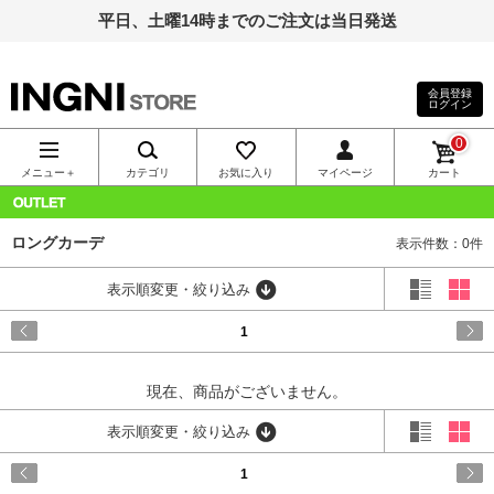
平日、土曜14時までのご注文は当日発送
会員登録
ログイン
INGNI（イン
0
グ）公式通
メニュー＋
カテゴリ
お気に入り
マイページ
カート
販｜INGNI
OUTLET
ロングカーデ
表示件数：0件
STORE
表示順変更・絞り込み
1
現在、商品がございません。
表示順変更・絞り込み
1