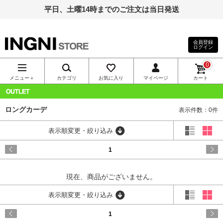
平日、土曜14時までのご注文は当日発送
会員登録
ログイン
INGNI（イン
0
グ）公式通
メニュー＋
カテゴリ
お気に入り
マイページ
カート
販｜INGNI
OUTLET
ロングカーデ
表示件数：0件
STORE
表示順変更・絞り込み
1
現在、商品がございません。
表示順変更・絞り込み
1