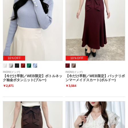
10％OFF
10％OFF
INGNI(イング)
INGNI(イング)
【今だけ早割／WEB限定】ボトルネッ
【今だけ早割／WEB限定】バックリボ
ク袖金ボタンニット(ブルー)
ンマーメイドスカート(ボルドー)
￥2,871
￥3,564