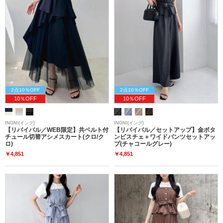
2点10％OFF
2点10％OFF
10％OFF
10％OFF
INGNI(イング)
INGNI(イング)
【リバイバル／WEB限定】共ベルト付
【リバイバル／セットアップ】金ボタ
チュール切替アシメスカート(クロ/ク
ンビスチェ＋ワイドパンツセットアッ
ロ)
プ(チャコールグレー)
￥4,851
￥4,851