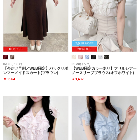
2点10％OFF
10％OFF
20％OFF
INGNI(イング)
INGNI(イング)
【今だけ早割／WEB限定】バックリボ
【WEB限定カラーあり】フリルシアー
ンマーメイドスカート(ブラウン)
ノースリーブブラウス(オフホワイト)
￥3,564
￥3,432