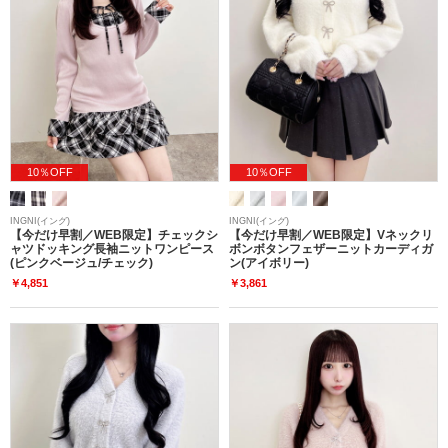
10％OFF
10％OFF
INGNI(イング)
INGNI(イング)
【今だけ早割／WEB限定】チェックシ
【今だけ早割／WEB限定】Vネックリ
ャツドッキング長袖ニットワンピース
ボンボタンフェザーニットカーディガ
(ピンクベージュ/チェック)
ン(アイボリー)
￥4,851
￥3,861