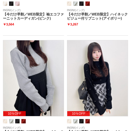
INGNI(イング)
INGNI(イング)
【今だけ早割／WEB限定】袖エコファ
【今だけ早割／WEB限定】ハイネック
ーニットカーディガン(ピンク)
ビジュー付リブニット(アイボリー)
￥3,564
￥3,267
10％OFF
10％OFF
INGNI(イング)
INGNI(イング)