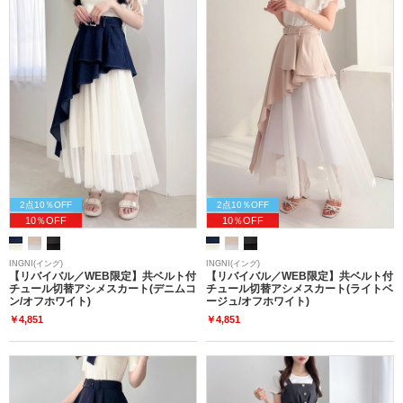
2点10％OFF
2点10％OFF
10％OFF
10％OFF
INGNI(イング)
INGNI(イング)
【リバイバル／WEB限定】共ベルト付
【リバイバル／WEB限定】共ベルト付
チュール切替アシメスカート(デニムコ
チュール切替アシメスカート(ライトベ
ン/オフホワイト)
ージュ/オフホワイト)
￥4,851
￥4,851