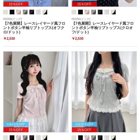
15％OFF
15％OFF
INGNI(イング)
INGNI(イング)
【7色展開】レースレイヤード風フロ
【7色展開】レースレイヤード風フロ
ントボタン半袖リブトップス(オフク
ントボタン半袖リブトップス(クロオ
ロ/ドット)
フ/ドット)
￥2,530
￥2,530
2点10％OFF
2点10％OFF
15％OFF
15％OFF