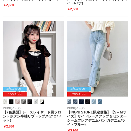
イト/ハナ)
￥2,530
￥2,530
2点10％OFF
2点10％OFF
15％OFF
20％OFF
INGNI(イング)
INGNI(イング)
【7色展開】レースレイヤード風フロ
【INGNI STORE限定価格】【S～Mサ
ントボタン半袖リブトップス(クロ/ド
イズ】サイドレースアップ＆センター
ット)
シームフレアデニムパンツ(デニム/ラ
イトブルー)
￥2,530
￥3,960