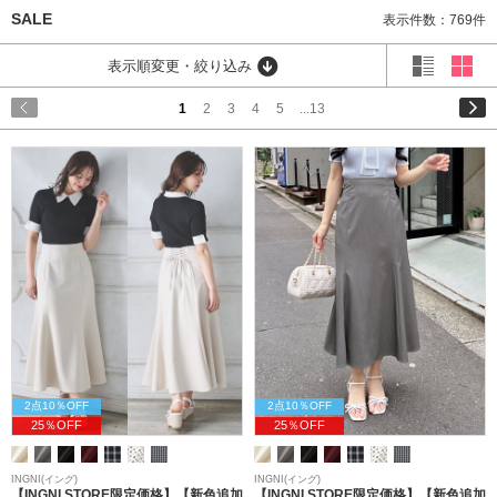
SALE
表示件数：769件
表示順変更・絞り込み
1
2
3
4
5
...13
2点10％OFF
2点10％OFF
25％OFF
25％OFF
INGNI(イング)
INGNI(イング)
【INGNI STORE限定価格】【新色追加
【INGNI STORE限定価格】【新色追加