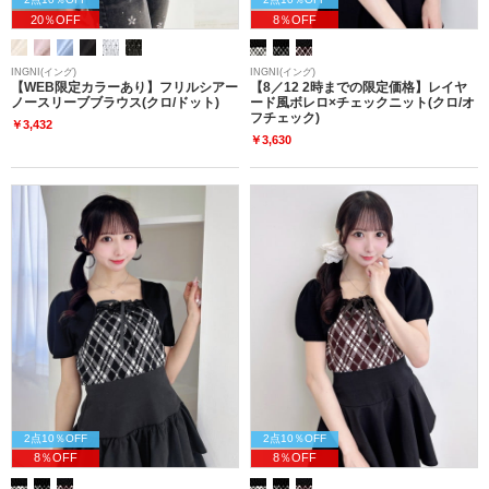
20％OFF
8％OFF
INGNI(イング)
INGNI(イング)
【WEB限定カラーあり】フリルシアー
【8／12 2時までの限定価格】レイヤ
ノースリーブブラウス(クロ/ドット)
ード風ボレロ×チェックニット(クロ/オ
フチェック)
￥3,432
￥3,630
2点10％OFF
2点10％OFF
8％OFF
8％OFF