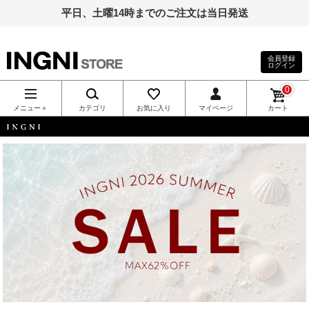
平日、土曜14時までのご注文は当日発送
会員登録
ログイン
INGNI（イン
0
グ）公式通
メニュー＋
カテゴリ
お気に入り
マイページ
カート
販｜INGNI
INGNI
STORE