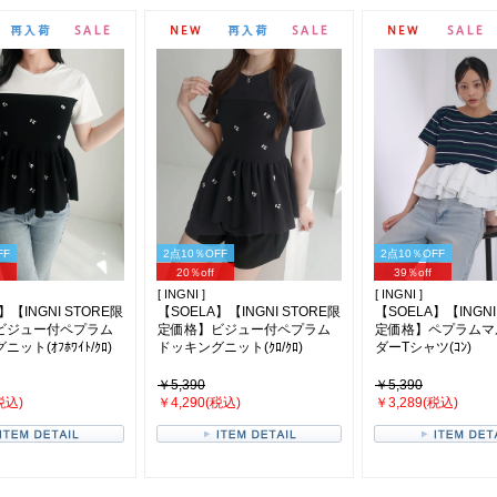
FF
2点10％OFF
2点10％OFF
20％off
39％off
[ INGNI ]
[ INGNI ]
】【INGNI STORE限
【SOELA】【INGNI STORE限
【SOELA】【INGNI
ビジュー付ペプラム
定価格】ビジュー付ペプラム
定価格】ペプラムマ
ット(ｵﾌﾎﾜｲﾄ/ｸﾛ)
ドッキングニット(ｸﾛ/ｸﾛ)
ダーTシャツ(ｺﾝ)
￥5,390
￥5,390
税込)
￥4,290(税込)
￥3,289(税込)