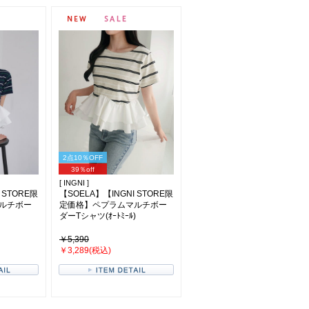
2点10％OFF
39％off
[ INGNI ]
 STORE限
【SOELA】【INGNI STORE限
ルチボー
定価格】ペプラムマルチボー
ダーTシャツ(ｵｰﾄﾐｰﾙ)
￥5,390
￥3,289(税込)