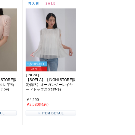
2点10％OFF
41％off
[ INGNI ]
 STORE限
【SOELA】【INGNI STORE限
クレ半袖
定価格】オーガンジーレイヤ
ﾟﾝｸ)
ードトップス(ｵﾌﾎﾜｲﾄ)
￥4,290
￥2,530(税込)