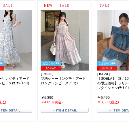
FF
2点10％OFF
2点10％OFF
10％off
44％off
[ INGNI ]
[ INGNI ]
ーリングティアード
花柄シャーリングティアード
【SOELA】【8／10
ース(ｵﾌﾎﾜｲﾄ/ｺﾝ)
ロングワンピース(ﾋﾟﾝｸ)
の限定価格】フリル
ウタイシャツ(ﾗｲﾄﾌﾞﾙ
￥5,390
￥6,490
税込)
￥4,851(税込)
￥3,630(税込)