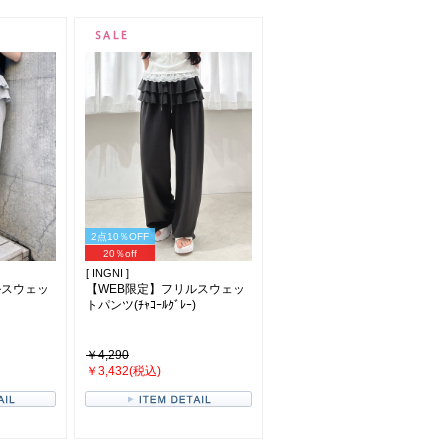
2点10％OFF
20％off
[ INGNI ]
ルスウェッ
【WEB限定】フリルスウェッ
トパンツ(ﾁｬｺｰﾙｸﾞﾚｰ)
￥4,290
￥3,432(税込)