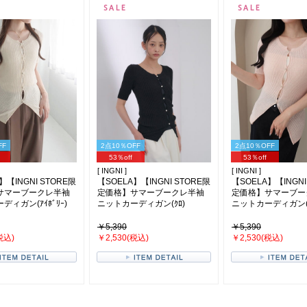
FF
2点10％OFF
2点10％OFF
53％off
53％off
[ INGNI ]
[ INGNI ]
】【INGNI STORE限
【SOELA】【INGNI STORE限
【SOELA】【INGNI
サマーブークレ半袖
定価格】サマーブークレ半袖
定価格】サマーブー
ィガン(ｱｲﾎﾞﾘｰ)
ニットカーディガン(ｸﾛ)
ニットカーディガン(ﾋ
￥5,390
￥5,390
税込)
￥2,530(税込)
￥2,530(税込)