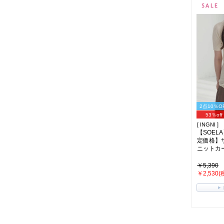
2点10％O
53％off
[ INGNI ]
【SOELA
定価格】
ニットカーデ
￥5,390
￥2,530(