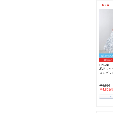
2点10％O
10％off
[ INGNI ]
花柄シャ
ロングワンピ
￥5,390
￥4,851(