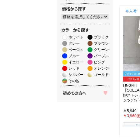
ホワイト
ブラック
グレー
ブラウン
ベージュ
グリーン
ブルー
パープル
イエロー
ピンク
レッド
オレンジ
2点10％O
シルバー
ゴールド
33％off
その他
[ INGNI ]
【SOEL
脚ストレ
ンツ(ｲﾝﾃﾞｨ
￥5,940
￥3,960(