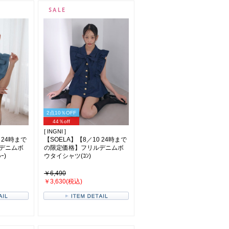
2点10％OFF
44％off
[ INGNI ]
 24時まで
【SOELA】【8／10 24時まで
デニムボ
の限定価格】フリルデニムボ
ｰ)
ウタイシャツ(ｺﾝ)
￥6,490
￥3,630(税込)