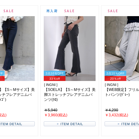
FF
2点10％OFF
2点10％OFF
33％off
20％off
[ INGNI ]
[ INGNI ]
A】【S～Mサイズ】美
【SOELA】【S～Mサイズ】美
【WEB限定】フリ
ッチフレアデニムパ
脚ストレッチフレアデニムパ
トパンツ(ｸﾞﾚｰ)
ｺﾞ)
ンツ(ｸﾛ)
￥5,940
￥4,290
税込)
￥3,960(税込)
￥3,432(税込)