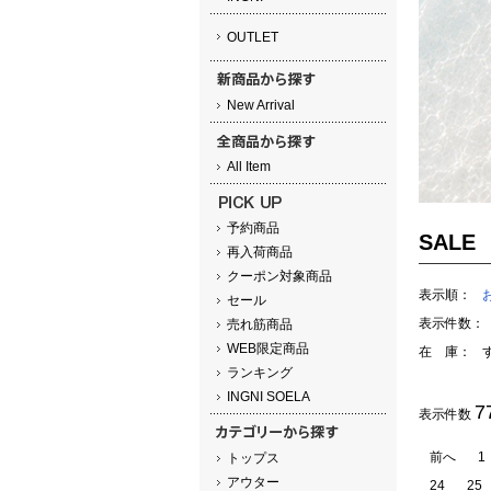
OUTLET
New Arrival
All Item
予約商品
SALE
再入荷商品
クーポン対象商品
表示順：
セール
表示件数：
売れ筋商品
WEB限定商品
在 庫：
ランキング
INGNI SOELA
7
表示件数
前へ
1
トップス
アウター
24
25