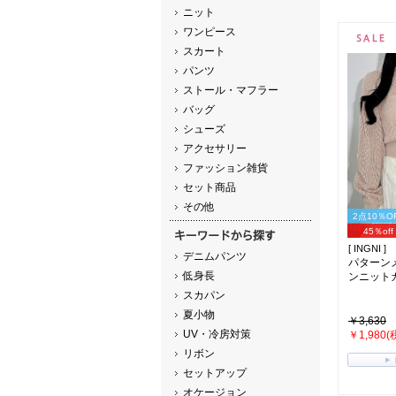
ニット
ワンピース
スカート
パンツ
ストール・マフラー
バッグ
シューズ
アクセサリー
ファッション雑貨
セット商品
その他
2点10％O
45％off
[ INGNI ]
デニムパンツ
パターン
低身長
ンニットカ
スカパン
夏小物
￥3,630
UV・冷房対策
￥1,980(
リボン
セットアップ
オケージョン