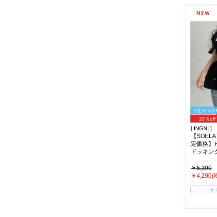
2点10％O
20％off
[ INGNI ]
【SOELA
定価格】
ドッキングニ
￥5,390
￥4,290(