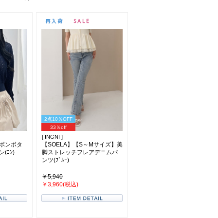
2点10％OFF
33％off
[ INGNI ]
ボンボタ
【SOELA】【S～Mサイズ】美
ｺﾝ)
脚ストレッチフレアデニムパ
ンツ(ﾌﾞﾙｰ)
￥5,940
￥3,960(税込)