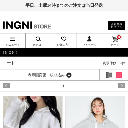
平日、土曜14時までのご注文は当日発送
会員登録
ログイン
INGNI（イン
0
グ）公式通
メニュー＋
カテゴリ
お気に入り
マイページ
カート
販｜INGNI
INGNI
コート
表示件数：9件
STORE
表示順変更・絞り込み
1