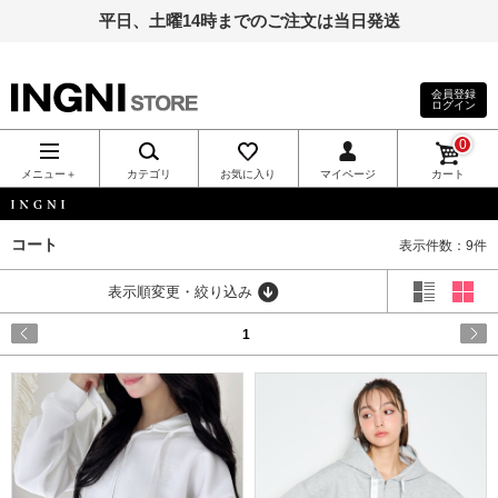
平日、土曜14時までのご注文は当日発送
会員登録
ログイン
INGNI（イン
0
グ）公式通
メニュー＋
カテゴリ
お気に入り
マイページ
カート
販｜INGNI
INGNI
コート
表示件数：9件
STORE
表示順変更・絞り込み
1