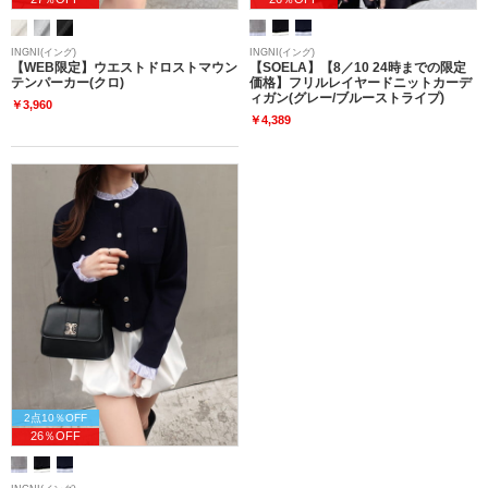
INGNI(イング)
INGNI(イング)
【WEB限定】ウエストドロストマウン
【SOELA】【8／10 24時までの限定
テンパーカー(クロ)
価格】フリルレイヤードニットカーデ
ィガン(グレー/ブルーストライプ)
￥3,960
￥4,389
2点10％OFF
26％OFF