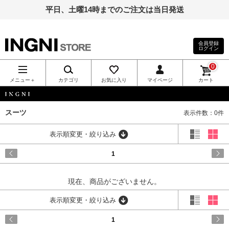
平日、土曜14時までのご注文は当日発送
会員登録
ログイン
INGNI（イン
0
グ）公式通
メニュー＋
カテゴリ
お気に入り
マイページ
カート
販｜INGNI
INGNI
スーツ
表示件数：0件
STORE
表示順変更・絞り込み
1
現在、商品がございません。
表示順変更・絞り込み
1