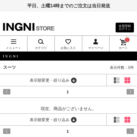
平日、土曜14時までのご注文は当日発送
会員登録
ログイン
INGNI（イン
0
グ）公式通
メニュー＋
カテゴリ
お気に入り
マイページ
カート
販｜INGNI
INGNI
スーツ
表示件数：0件
STORE
表示順変更・絞り込み
1
現在、商品がございません。
表示順変更・絞り込み
1