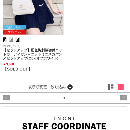
2点10％OFF
33％OFF
INGNI(イング)
【セットアップ】配色胸刺繍襟付ニッ
トカーディガン＋ニットミニスカパン
／セットアップ(コン/オフホワイト)
￥3,960
【SOLD OUT】
表示順変更・絞り込み
1