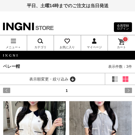
平日、土曜14時までのご注文は当日発送
会員登録
ログイン
INGNI（イン
0
グ）公式通
メニュー＋
カテゴリ
お気に入り
マイページ
カート
販｜INGNI
INGNI
ベレー帽
表示件数：3件
STORE
表示順変更・絞り込み
1