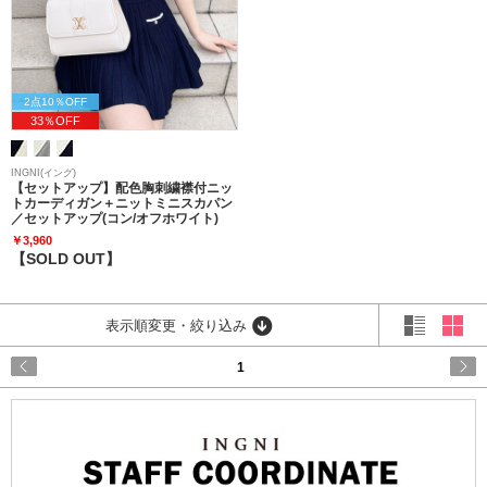
2点10％OFF
33％OFF
INGNI(イング)
【セットアップ】配色胸刺繍襟付ニッ
トカーディガン＋ニットミニスカパン
／セットアップ(コン/オフホワイト)
￥3,960
【SOLD OUT】
表示順変更・絞り込み
1