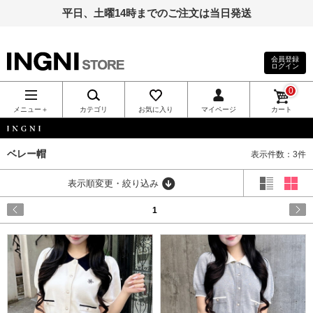
平日、土曜14時までのご注文は当日発送
会員登録
ログイン
INGNI（イン
0
グ）公式通
メニュー＋
カテゴリ
お気に入り
マイページ
カート
販｜INGNI
INGNI
ベレー帽
表示件数：3件
STORE
表示順変更・絞り込み
1