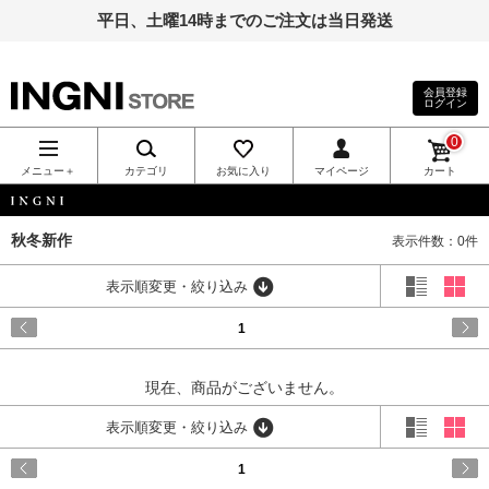
平日、土曜14時までのご注文は当日発送
会員登録
ログイン
INGNI（イン
0
グ）公式通
メニュー＋
カテゴリ
お気に入り
マイページ
カート
販｜INGNI
INGNI
秋冬新作
表示件数：0件
STORE
表示順変更・絞り込み
1
現在、商品がございません。
表示順変更・絞り込み
1