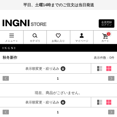
平日、土曜14時までのご注文は当日発送
会員登録
ログイン
INGNI（イン
0
グ）公式通
メニュー＋
カテゴリ
お気に入り
マイページ
カート
販｜INGNI
INGNI
秋冬新作
表示件数：0件
STORE
表示順変更・絞り込み
1
現在、商品がございません。
表示順変更・絞り込み
1