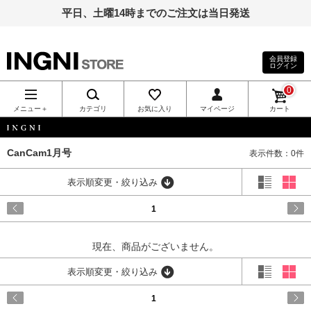
平日、土曜14時までのご注文は当日発送
会員登録
ログイン
INGNI（イン
0
グ）公式通
メニュー＋
カテゴリ
お気に入り
マイページ
カート
販｜INGNI
INGNI
CanCam1月号
表示件数：0件
STORE
表示順変更・絞り込み
1
現在、商品がございません。
表示順変更・絞り込み
1