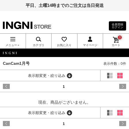
平日、土曜14時までのご注文は当日発送
会員登録
ログイン
INGNI（イン
0
グ）公式通
メニュー＋
カテゴリ
お気に入り
マイページ
カート
販｜INGNI
INGNI
CanCam1月号
表示件数：0件
STORE
表示順変更・絞り込み
1
現在、商品がございません。
表示順変更・絞り込み
1