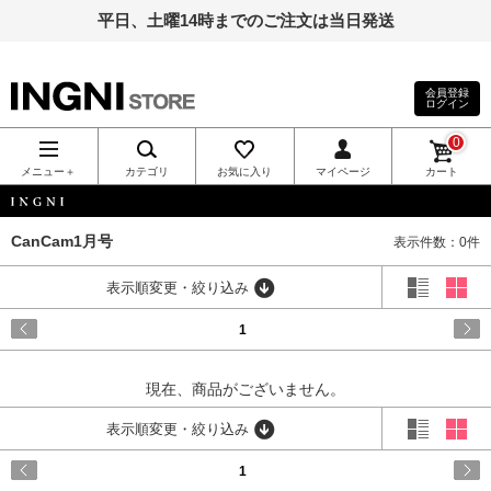
平日、土曜14時までのご注文は当日発送
会員登録
ログイン
INGNI（イン
0
グ）公式通
メニュー＋
カテゴリ
お気に入り
マイページ
カート
販｜INGNI
INGNI
CanCam1月号
表示件数：0件
STORE
表示順変更・絞り込み
1
現在、商品がございません。
表示順変更・絞り込み
1