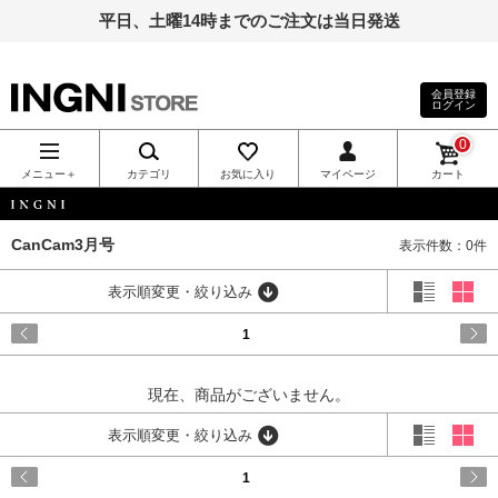
平日、土曜14時までのご注文は当日発送
会員登録
ログイン
INGNI（イン
0
グ）公式通
メニュー＋
カテゴリ
お気に入り
マイページ
カート
販｜INGNI
INGNI
CanCam3月号
表示件数：0件
STORE
表示順変更・絞り込み
1
現在、商品がございません。
表示順変更・絞り込み
1