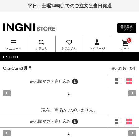
平日、土曜14時までのご注文は当日発送
会員登録
ログイン
INGNI（イン
0
グ）公式通
メニュー＋
カテゴリ
お気に入り
マイページ
カート
販｜INGNI
INGNI
CanCam3月号
表示件数：0件
STORE
表示順変更・絞り込み
1
現在、商品がございません。
表示順変更・絞り込み
1