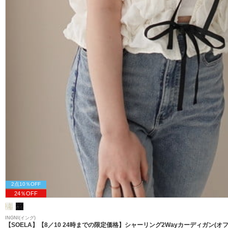
2点10％OFF
24％OFF
INGNI(イング)
【SOELA】【8／10 24時までの限定価格】シャーリング2Wayカーディガン(オ