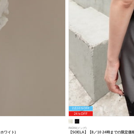
2点10％OFF
24％OFF
INGNI(イング)
フホワイト)
【SOELA】【8／10 24時までの限定