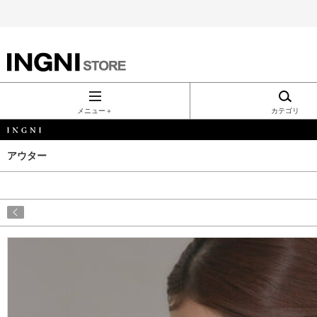
INGNI（イン
グ）公式通
メニュー＋
カテゴリ
販｜INGNI
アウター
STORE