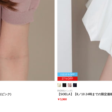
2点10％OFF
27％OFF
INGNI(イング)
(ピンク)
【SOELA】【8／10 24時までの限
￥3,960