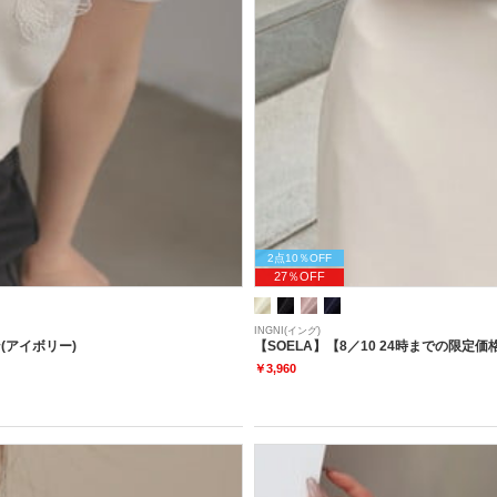
2点10％OFF
27％OFF
INGNI(イング)
(アイボリー)
【SOELA】【8／10 24時までの限
￥3,960