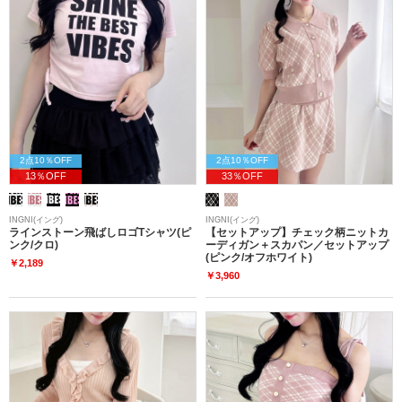
2点10％OFF
2点10％OFF
13％OFF
33％OFF
INGNI(イング)
INGNI(イング)
ラインストーン飛ばしロゴTシャツ(ピ
【セットアップ】チェック柄ニットカ
ンク/クロ)
ーディガン＋スカパン／セットアップ
(ピンク/オフホワイト)
￥2,189
￥3,960