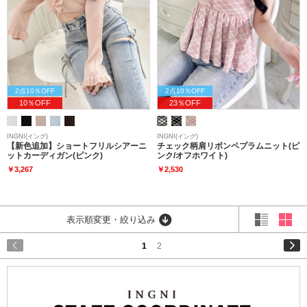
2点10％OFF
2点10％OFF
10％OFF
23％OFF
INGNI(イング)
INGNI(イング)
【新色追加】ショートフリルシアーニ
チェック柄肩リボンペプラムニット(ピ
ットカーディガン(ピンク)
ンク/オフホワイト)
￥3,267
￥2,530
表示順変更・絞り込み
1
2