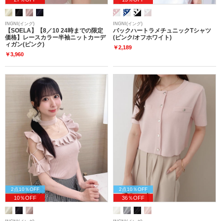
INGNI(イング)
INGNI(イング)
【SOELA】【8／10 24時までの限定
バックハートラメチュニックTシャツ
価格】レースカラー半袖ニットカーデ
(ピンク/オフホワイト)
ィガン(ピンク)
￥2,189
￥3,960
2点10％OFF
2点10％OFF
10％OFF
36％OFF