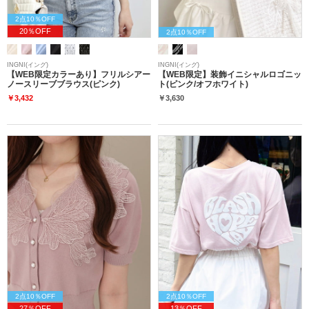
2点10％OFF
20％OFF
2点10％OFF
INGNI(イング)
INGNI(イング)
【WEB限定カラーあり】フリルシアー
【WEB限定】装飾イニシャルロゴニッ
ノースリーブブラウス(ピンク)
ト(ピンク/オフホワイト)
￥3,432
￥3,630
2点10％OFF
2点10％OFF
27％OFF
13％OFF