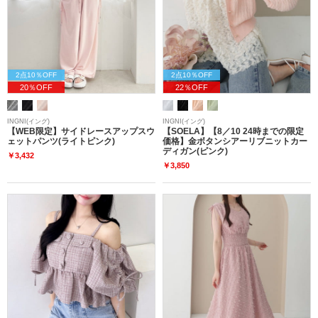
2点10％OFF
2点10％OFF
20％OFF
22％OFF
INGNI(イング)
INGNI(イング)
【WEB限定】サイドレースアップスウ
【SOELA】【8／10 24時までの限定
ェットパンツ(ライトピンク)
価格】金ボタンシアーリブニットカー
ディガン(ピンク)
￥3,432
￥3,850