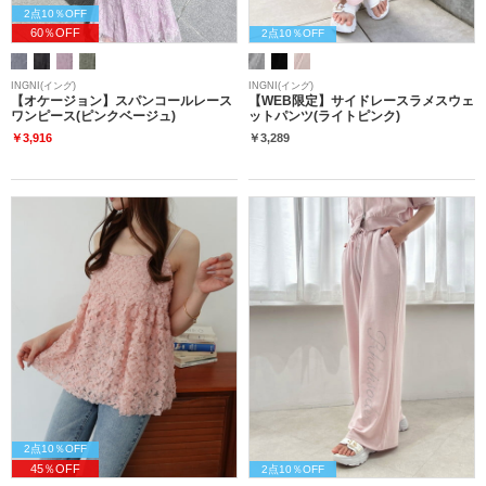
2点10％OFF
60％OFF
2点10％OFF
INGNI(イング)
INGNI(イング)
【オケージョン】スパンコールレース
【WEB限定】サイドレースラメスウェ
ワンピース(ピンクベージュ)
ットパンツ(ライトピンク)
￥3,916
￥3,289
2点10％OFF
45％OFF
2点10％OFF