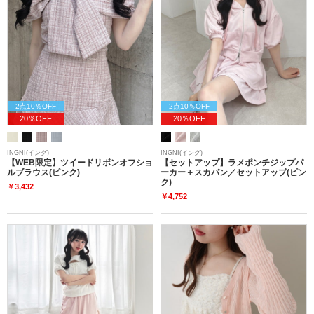
2点10％OFF
2点10％OFF
20％OFF
20％OFF
INGNI(イング)
INGNI(イング)
【WEB限定】ツイードリボンオフショ
【セットアップ】ラメポンチジップパ
ルブラウス(ピンク)
ーカー＋スカパン／セットアップ(ピン
ク)
￥3,432
￥4,752