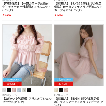
INGNI(イング)
INGNI(イング)
【WEB限定】【一部カラー予約受付
【SOELA】【8／10 24時までの限定
中】チョーカー付肩開きフリルニット
価格】金ボタンミラノリブ半袖ニット
(ピンク)
カーディガン(ピンク)
￥3,267
￥3,850
2点10％OFF
2点10％OFF
20％OFF
39％OFF
INGNI(イング)
INGNI(イング)
【2Way／6色展開】フリルオフショル
【SOELA】【INGNI STORE限定価
ブラウス(ピンク)
格】ラメシアーアメスリワンピース(ピ
ンク)