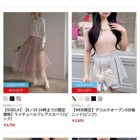
2点10％OFF
2点10％OFF
64％OFF
25％OFF
INGNI(イング)
INGNI(イング)
【SOELA】【8／10 24時までの限定
【WEB限定】デコルテオープン5分袖
価格】ラメチュールフレアスカート(ピ
ニット(ピンク)
ンク)
￥2,970
￥2,750