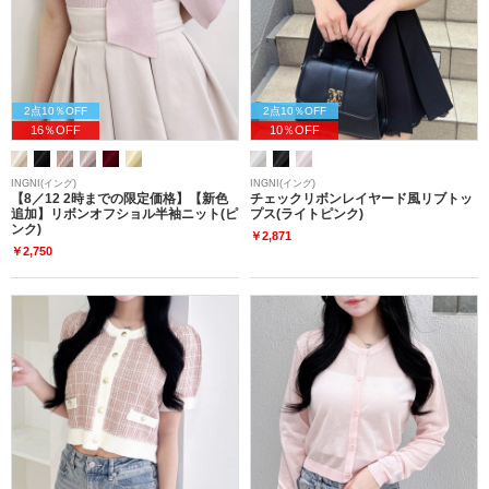
2点10％OFF
2点10％OFF
16％OFF
10％OFF
INGNI(イング)
INGNI(イング)
【8／12 2時までの限定価格】【新色
チェックリボンレイヤード風リブトッ
追加】リボンオフショル半袖ニット(ピ
プス(ライトピンク)
ンク)
￥2,871
￥2,750