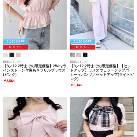
2点10％OFF
2点10％OFF
10％OFF
10％OFF
INGNI(イング)
INGNI(イング)
【8／12 2時までの限定価格】2Wayラ
【8／12 2時までの限定価格】【セッ
インストーン付肩あきフリルブラウス
トアップ】ラメスウェットジップパー
(ピンク)
カー＋パンツ／セットアップ(ライトピ
ンク)
￥3,564
￥5,346