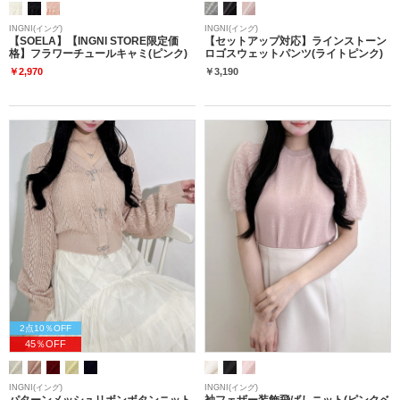
INGNI(イング)
INGNI(イング)
【SOELA】【INGNI STORE限定価
【セットアップ対応】ラインストーン
格】フラワーチュールキャミ(ピンク)
ロゴスウェットパンツ(ライトピンク)
￥2,970
￥3,190
2点10％OFF
45％OFF
INGNI(イング)
INGNI(イング)
パターンメッシュリボンボタンニット
袖フェザー装飾飛ばしニット(ピンクベ