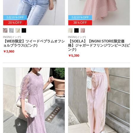
2点10％OFF
2点10％OFF
20％OFF
38％OFF
INGNI(イング)
INGNI(イング)
【WEB限定】ツイードペプラムオフシ
【SOELA】【INGNI STORE限定価
ョルブラウス(ピンク)
格】ジャガードフリンジワンピース(ピ
ンク)
￥3,960
￥5,390