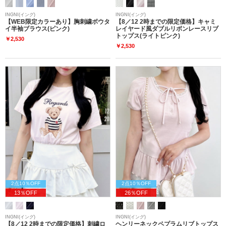
INGNI(イング)
INGNI(イング)
【WEB限定カラーあり】胸刺繍ボウタ
【8／12 2時までの限定価格】キャミ
イ半袖ブラウス(ピンク)
レイヤード風ダブルリボンレースリブ
トップス(ライトピンク)
￥2,530
￥2,530
2点10％OFF
2点10％OFF
13％OFF
26％OFF
INGNI(イング)
INGNI(イング)
【8／12 2時までの限定価格】刺繍ロ
ヘンリーネックペプラムリブトップス