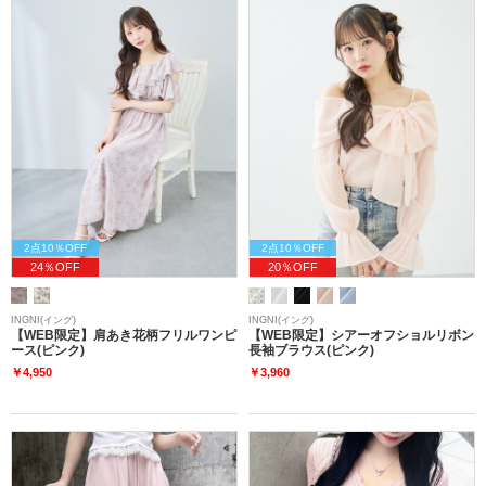
2点10％OFF
2点10％OFF
24％OFF
20％OFF
INGNI(イング)
INGNI(イング)
【WEB限定】肩あき花柄フリルワンピ
【WEB限定】シアーオフショルリボン
ース(ピンク)
長袖ブラウス(ピンク)
￥4,950
￥3,960