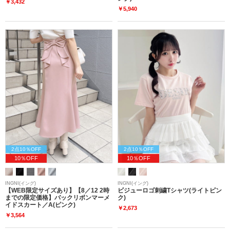
￥3,432
￥5,940
2点10％OFF
2点10％OFF
10％OFF
10％OFF
INGNI(イング)
INGNI(イング)
【WEB限定サイズあり】【8／12 2時
ビジューロゴ刺繍Tシャツ(ライトピン
までの限定価格】バックリボンマーメ
ク)
イドスカート／A(ピンク)
￥2,673
￥3,564