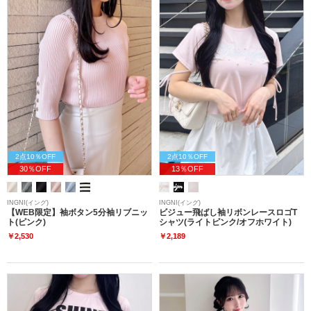
2点10％OFF
2点10％OFF
30％OFF
13％OFF
INGNI(イング)
INGNI(イング)
【WEB限定】袖ボタン5分袖リブニッ
ビジュー飛ばし袖リボンレースロゴT
ト(ピンク)
シャツ(ライトピンク/オフホワイト)
￥2,530
￥2,189