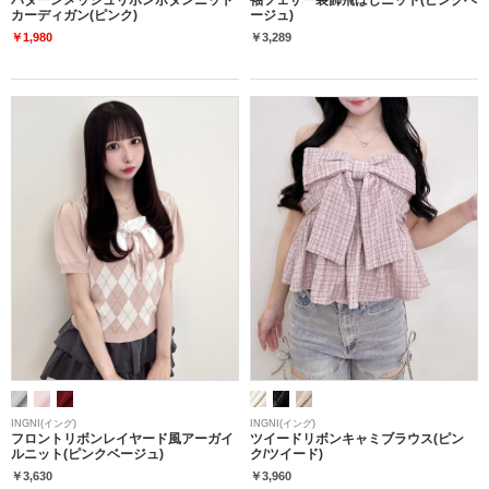
カーディガン(ピンク)
ージュ)
￥1,980
￥3,289
INGNI(イング)
INGNI(イング)
フロントリボンレイヤード風アーガイ
ツイードリボンキャミブラウス(ピン
ルニット(ピンクベージュ)
ク/ツイード)
￥3,630
￥3,960