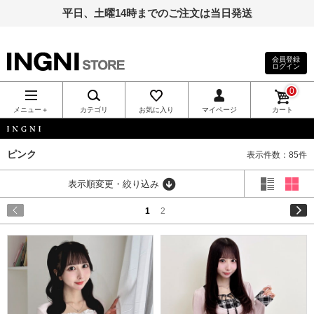
平日、土曜14時までのご注文は当日発送
会員登録
ログイン
INGNI（イン
0
グ）公式通
メニュー＋
カテゴリ
お気に入り
マイページ
カート
販｜INGNI
INGNI
ピンク
表示件数：85件
STORE
表示順変更・絞り込み
1
2