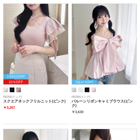
2点10％OFF
10％OFF
2点10％OFF
INGNI(イング)
INGNI(イング)
スクエアネックフリルニット(ピンク)
バルーンリボンキャミブラウス(ピン
ク)
￥3,267
￥3,630