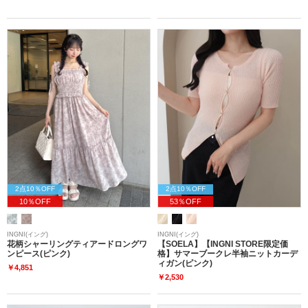
2点10％OFF
2点10％OFF
10％OFF
53％OFF
INGNI(イング)
INGNI(イング)
花柄シャーリングティアードロングワ
【SOELA】【INGNI STORE限定価
ンピース(ピンク)
格】サマーブークレ半袖ニットカーデ
ィガン(ピンク)
￥4,851
￥2,530