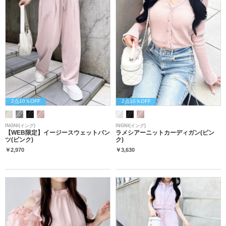
2点10％OFF
2点10％OFF
INGNI(イング)
INGNI(イング)
【WEB限定】イージースウェットパン
ラメシアーニットカーディガン(ピン
ツ(ピンク)
ク)
￥2,970
￥3,630