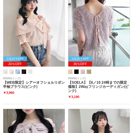
2点10％OFF
2点10％OFF
20％OFF
36％OFF
INGNI(イング)
INGNI(イング)
【WEB限定】シアーオフショルリボン
【SOELA】【8／10 24時までの限定
半袖ブラウス(ピンク)
価格】2Wayフリンジカーディガン(ピ
ンク)
￥3,960
￥3,190