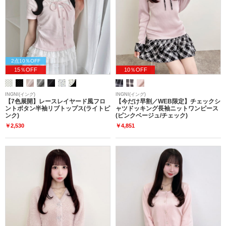
2点10％OFF
15％OFF
10％OFF
INGNI(イング)
INGNI(イング)
【7色展開】レースレイヤード風フロ
【今だけ早割／WEB限定】チェックシ
ントボタン半袖リブトップス(ライトピ
ャツドッキング長袖ニットワンピース
ンク)
(ピンクベージュ/チェック)
￥2,530
￥4,851