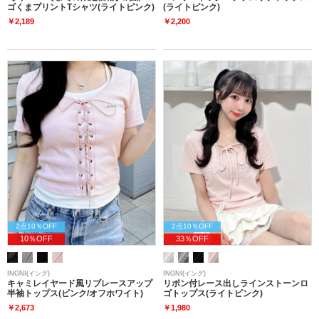
ゴくまプリントTシャツ(ライトピンク)
(ライトピンク)
￥2,189
￥2,200
2点10％OFF
2点10％OFF
10％OFF
33％OFF
INGNI(イング)
INGNI(イング)
キャミレイヤード風リブレースアップ
リボン付レース出しラインストーンロ
半袖トップス(ピンク/オフホワイト)
ゴトップス(ライトピンク)
￥2,673
￥1,980