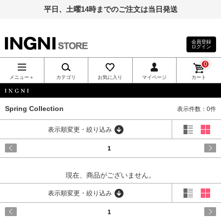
平日、土曜14時までのご注文は当日発送
会員登録
ログイン
INGNI（イン
0
グ）公式通
メニュー＋
カテゴリ
お気に入り
マイページ
カート
販｜INGNI
INGNI
Spring Collection
表示件数：0件
STORE
表示順変更・絞り込み
1
現在、商品がございません。
表示順変更・絞り込み
1