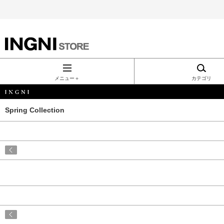
INGNI（イン
グ）公式通
メニュー＋
カテゴリ
販｜INGNI
Spring Collection
STORE