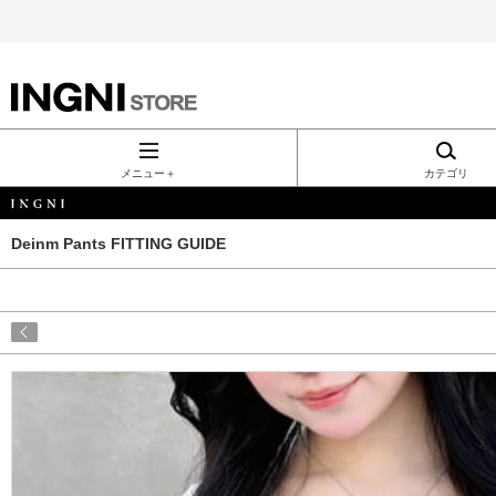
INGNI（イン
グ）公式通
メニュー＋
カテゴリ
販｜INGNI
Deinm Pants FITTING GUIDE
STORE