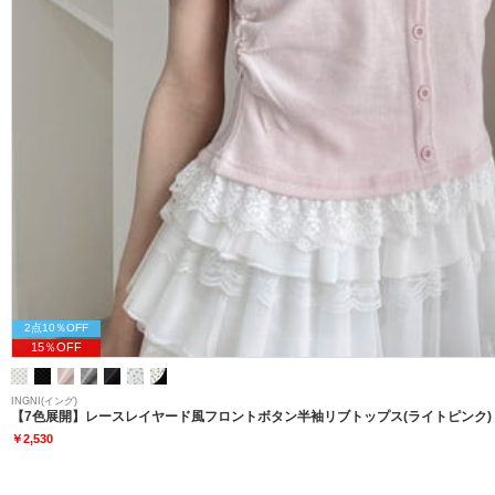
2点10％OFF
15％OFF
INGNI(イング)
【7色展開】レースレイヤード風フロントボタン半袖リブトップス(ライトピンク)
￥2,530