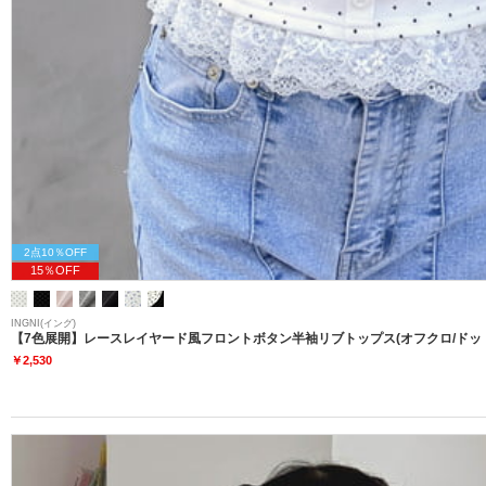
2点10％OFF
15％OFF
INGNI(イング)
【7色展開】レースレイヤード風フロントボタン半袖リブトップス(オフクロ/ドッ
￥2,530