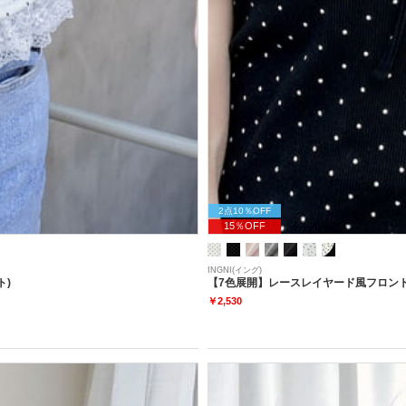
2点10％OFF
15％OFF
INGNI(イング)
ト)
【7色展開】レースレイヤード風フロント
￥2,530