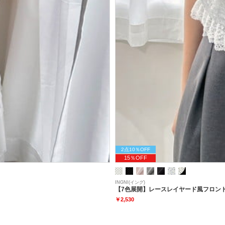
2点10％OFF
15％OFF
INGNI(イング)
【7色展開】レースレイヤード風フロント
￥2,530