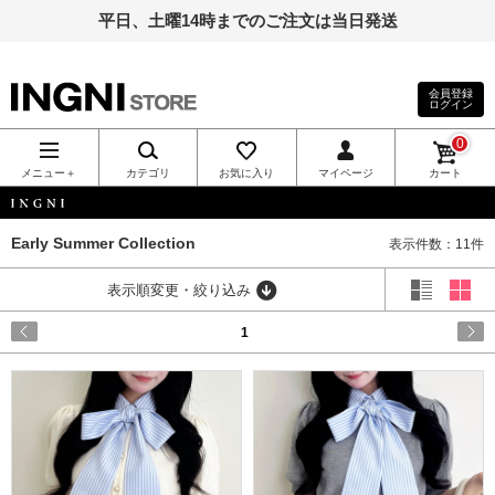
平日、土曜14時までのご注文は当日発送
会員登録
ログイン
INGNI（イン
0
グ）公式通
メニュー＋
カテゴリ
お気に入り
マイページ
カート
販｜INGNI
INGNI
Early Summer Collection
表示件数：11件
STORE
表示順変更・絞り込み
1