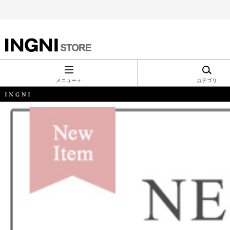
INGNI（イン
グ）公式通
メニュー＋
カテゴリ
販｜INGNI
STORE