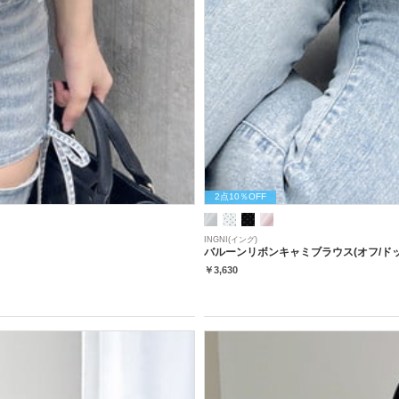
2点10％OFF
INGNI(イング)
バルーンリボンキャミブラウス(オフ/ドッ
￥3,630