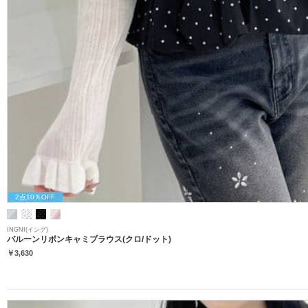
2点10％OFF
INGNI(イング)
バルーンリボンキャミブラウス(クロ/ドット)
￥3,630