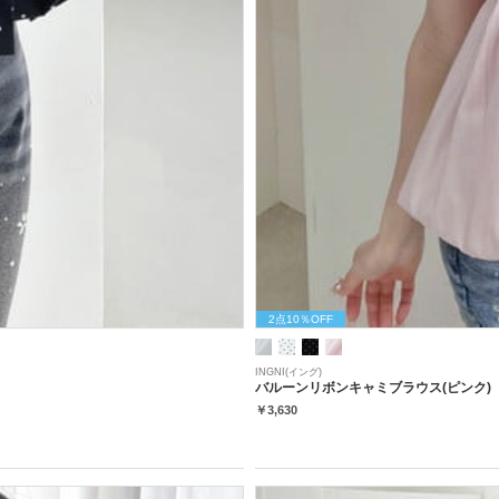
2点10％OFF
INGNI(イング)
バルーンリボンキャミブラウス(ピンク)
￥3,630