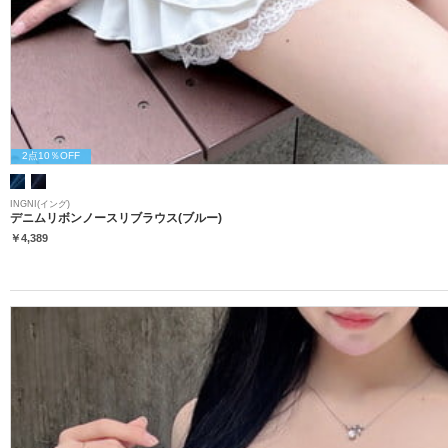
2点10％OFF
INGNI(イング)
デニムリボンノースリブラウス(ブルー)
￥4,389