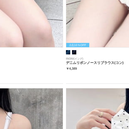
2点10％OFF
INGNI(イング)
デニムリボンノースリブラウス(コン)
￥4,389