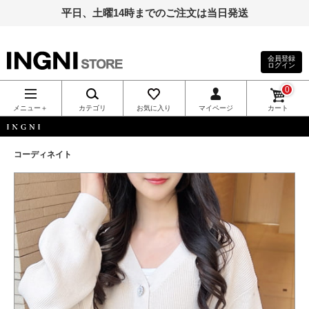
平日、土曜14時までのご注文は当日発送
会員登録
ログイン
INGNI（イン
0
グ）公式通
メニュー＋
カテゴリ
お気に入り
マイページ
カート
販｜INGNI
INGNI
コーディネイト
STORE