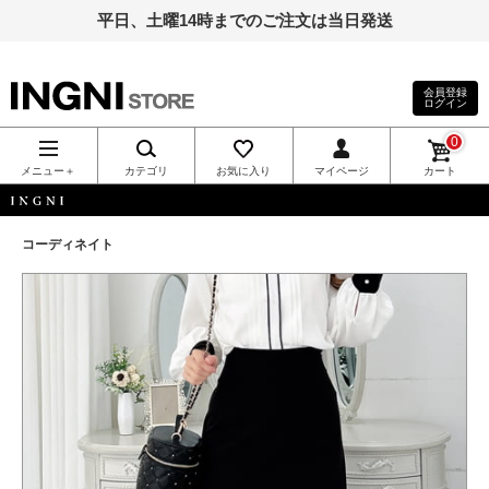
平日、土曜14時までのご注文は当日発送
会員登録
ログイン
INGNI（イン
0
グ）公式通
メニュー＋
カテゴリ
お気に入り
マイページ
カート
販｜INGNI
INGNI
コーディネイト
STORE