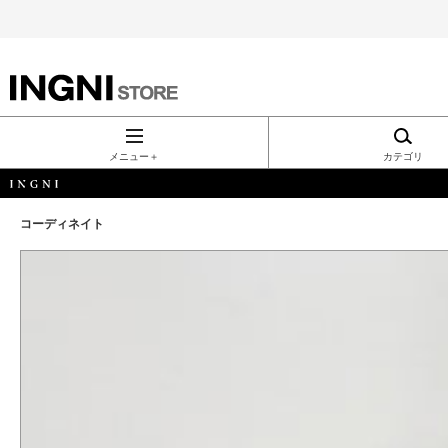
INGNI（イン
グ）公式通
メニュー＋
カテゴリ
販｜INGNI
コーディネイト
STORE