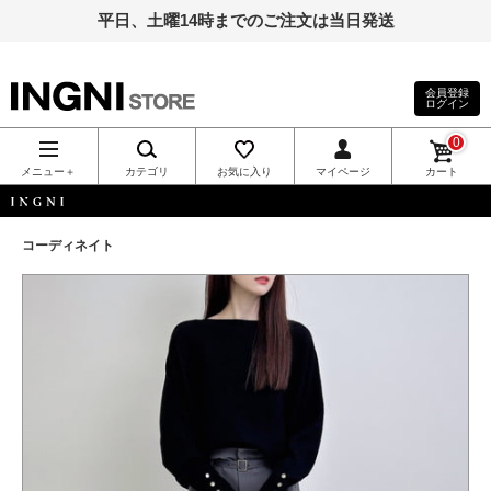
平日、土曜14時までのご注文は当日発送
会員登録
ログイン
INGNI（イン
0
グ）公式通
メニュー＋
カテゴリ
お気に入り
マイページ
カート
販｜INGNI
INGNI
コーディネイト
STORE