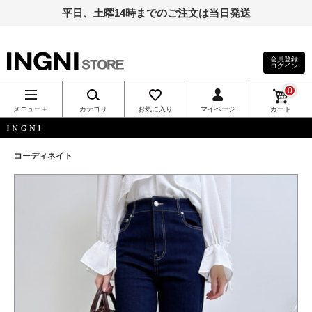
平日、土曜14時までのご注文は当日発送
会員登録
ログイン
INGNI（イン
0
グ）公式通
メニュー＋
カテゴリ
お気に入り
マイページ
カート
販｜INGNI
INGNI
コーディネイト
STORE