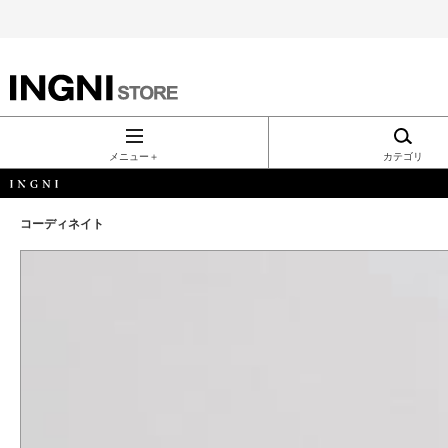
INGNI（イン
グ）公式通
メニュー＋
カテゴリ
販｜INGNI
コーディネイト
STORE