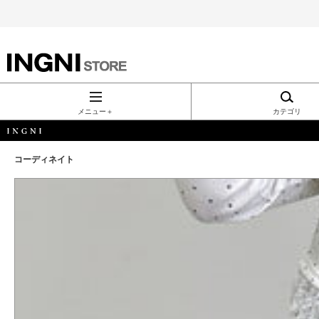
INGNI（イン
グ）公式通
メニュー＋
カテゴリ
販｜INGNI
コーディネイト
STORE