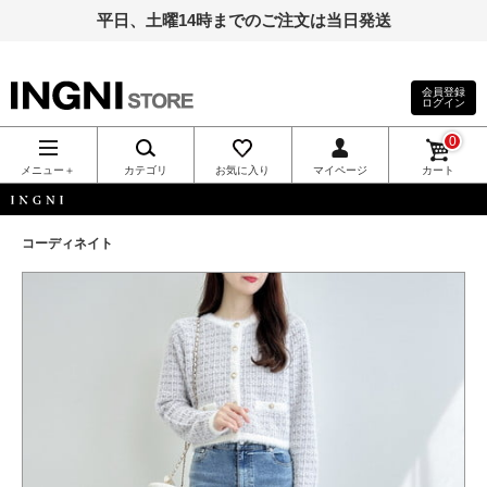
平日、土曜14時までのご注文は当日発送
会員登録
ログイン
INGNI（イン
0
グ）公式通
メニュー＋
カテゴリ
お気に入り
マイページ
カート
販｜INGNI
INGNI
コーディネイト
STORE